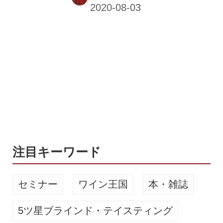
ントリーワインインターナショナルは
2016年に『氷と楽しむ 酸化防止剤無
添加のおいしいワイン。』を発売して
以来、毎年サマーワインをリリースし
ている。特に20～40代の若年層に「氷
で割る」ワインが人気で、若者がワイ
ンに親しむきっかけにもなっている。
2020年の新商品は、氷を入れて楽しむ
「氷専用ワイン」、気軽に楽しめる
「スパークリング」だ。 氷が溶けても
味わいしっかり！ 氷専用ワイン『カル
ロ ロッシ ICEスパークリン...
注目キーワード
セミナー
ワイン王国
本・雑誌
5ツ星ブラインド・テイスティング