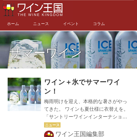
ホーム
ニュース
イベント
コラム
サマーワイン
ワイン＋氷でサマーワイ
ン！
梅雨明けを迎え、本格的な暑さがやっ
てきた。 ワインも夏仕様に衣替えを。
「サントリーワインインターナショナ
ル」から発売されている「サマーワイ
ン」を飲んで暑さを吹き飛ばそう！ サ
ワイン王国編集部