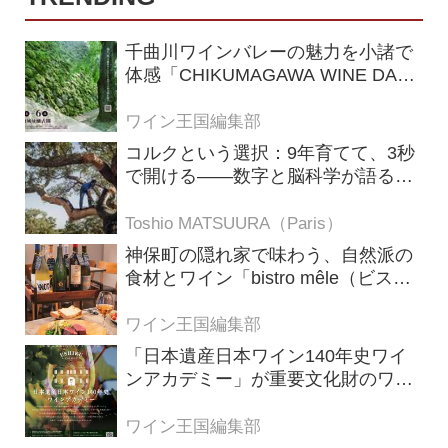
千曲川ワインバレーの魅力を小諸で
体感「CHIKUMAGAWA WINE DAYS
2026」9月5・6日に開催！！
ワイン王国編集部
コルクという選択：9年育てて、3秒
で開ける——数字と脳科学が語る栓
の理由
Toshio MATSUURA（Paris）
神保町の隠れ家で味わう、自然派の
食材とワイン「bistro mêle（ビスト
ロ メレ）」
ワイン王国編集部
「日本遺産日本ワイン140年史ワイ
ンアカデミー」が重要文化財のワイ
ナリー「牛久シャトー」で開講！
（2026年6月28日応募締め切り）
ワイン王国編集部