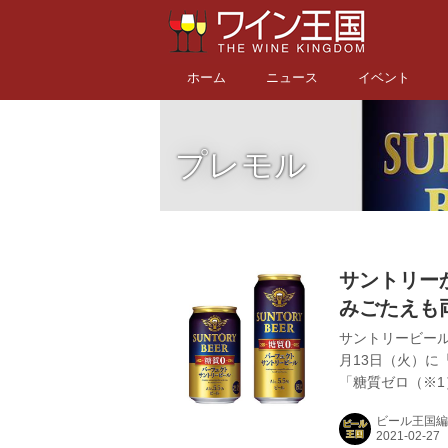
ホーム
ニュース
イベント
プレモル
サントリーか
みごたえも
ル」4月13
サントリービール
月13日（火）に
「糖質ゼロ（※1
100mlあたり
ビール王国編
ビール｜サントリ