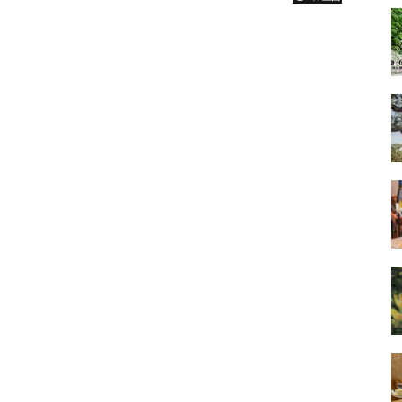
質に徹底的にこだわっています。なかでも、チェコおよびその
麦された希少な“ダイヤモンド麦芽”は、商品特長である“深
すこだわりの素材の１つです。今回は、その“ダイヤモンド麦
ル醸造家が...