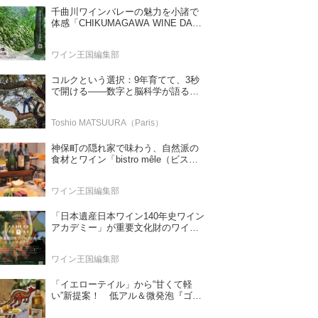
千曲川ワインバレーの魅力を小諸で
体感「CHIKUMAGAWA WINE DAYS
2026」9月5・6日に開催！！
ワイン王国編集部
コルクという選択：9年育てて、3秒
で開ける——数字と脳科学が語る栓
の理由
Toshio MATSUURA（Paris）
神保町の隠れ家で味わう、自然派の
食材とワイン「bistro mêle（ビスト
ロ メレ）」
ワイン王国編集部
「日本遺産日本ワイン140年史ワイン
アカデミー」が重要文化財のワイナ
リー「牛久シャトー」で開講！
（2026年6月28日応募締め切り）
ワイン王国編集部
「イエローテイル」から“甘くて軽
い”新提案！ 低アル＆微発泡『ゴー
ルドモスカート』登場