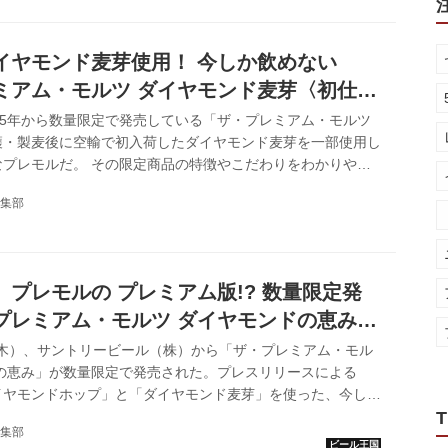
パーフェクトサントリービール（350ml）4缶セットが当たる“2
キャンペーンを実施中。さあ、あなたも驚いて。 アルコール
みごたえと糖質ゼロの爽快さを両立 同社が約5年の歳月をか
イヤモンド麦芽使用！ 今しか飲めない
ミアム・モルツ ダイヤモンド麦芽〈初仕
〈香る〉エール ダイヤモンド麦芽〈初仕
15年から数量限定で発売している「ザ・プレミアム・モルツ
穫・製麦後に空輸で初入荷したダイヤモンド麦芽を一部使用し
なプレモルだ。 その限定商品の特徴やこだわりをわかりやす
、商品名とパッケージをリニューアルした「ザ・プレミアム・
集部
モンド麦芽〈初仕込〉」、「ザ・プレミアム・モルツ〈香る〉
ンド麦芽〈初仕込〉」が2021年1月19日（火）から限定発売
ル ｜ サントリー 誕生。プレモル史上 最高プレモル。サント
造技術を結集し生まれた、プレモル史上最高のおいしさ。神泡
プレモルの プレミアム版!? 数量限定発
...
プレミアム・モルツ ダイヤモンドの恵み」
た
日（木）、サントリービール（株）から「ザ・プレミアム・モル
ドの恵み」が数量限定で発売された。プレスリリースによる
イヤモンドホップ」と「ダイヤモンド麦芽」を使った、今しか
「ザ・プレミアム・モルツ」だとか。 「ザ・プレミアム・モ
T
集部
質で香り高い欧州産ファインアロマホップの使用や天然水醸造