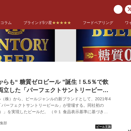
コラム
ブラインド5ツ星
★★★★★
フードペアリング
ワ
らも“ 糖質ゼロビール ”誕生！5.5％で飲
両立した「パーフェクトサントリービー
日（火）発売
（株）から、ビールジャンルの新ブランドとして、2021年4
「パーフェクトサントリービール」が登場する。同社初の
）」を実現したビールだ。 （※１ 食品表示基準に基づき、
０.５g未満を「糖質ゼロ」としている） パーフェクトサントリー
集部
ー パーフェクトサントリービール、4月13日新発売。今なら