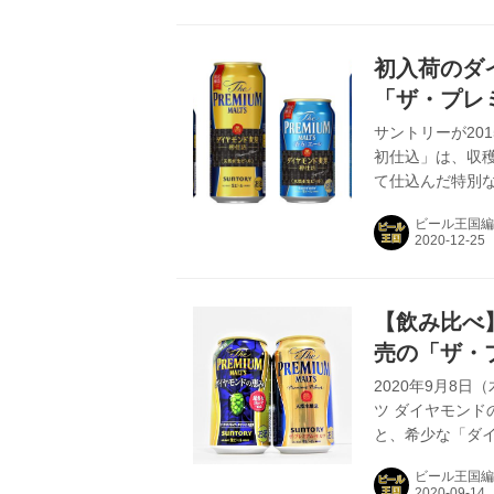
50,000名様に
度驚く”先行体験
度数5.5％の飲
初入荷のダ
け...
「ザ・プレ
込〉」「同
サントリーが20
初仕込」は、収
込〉」
て仕込んだ特別
く伝えるために
ビール王国編
モルツ ダイヤ
エール ダイヤモ
される。 プレモ
リービールの醸
【飲み比べ】
のプレモルを、心ゆ
売の「ザ・
を飲んでみ
2020年9月8
ツ ダイヤモン
と、希少な「ダ
飲めない特別な
ビール王国編
ルツ」は、高品