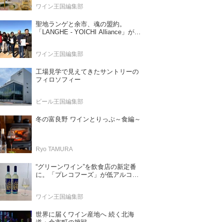
ワイン王国編集部
聖地ランゲと余市、魂の盟約。
「LANGHE - YOICHI Alliance」が切
り拓く日本ワインの新時代
ワイン王国編集部
工場見学で見えてきたサントリーの
フィロソフィー
ビール王国編集部
冬の富良野 ワインとりっぷ～食編～
Ryo TAMURA
“グリーンワイン”を飲食店の新定番
に。「プレコフーズ」が低アルコー
ルのポルトガル産ワインをPB展開
ワイン王国編集部
世界に届くワイン産地へ 続く北海