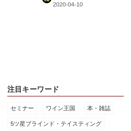
SORACHI1984）」。発売から1年を
迎えた同商品が、2020年4月14日
（火）より中身とパッケージをリニュ
ーアルして発売される。 リニューアル
の目玉は「オリジナル」のソラチエー
スの使用比率ＵＰ スギやヒノキ、レモ
ングラスのような清涼感のある特徴的
なアロマをもつホップ「ソラチエー
ス」。1984年にサッポロビールが北海
道空知郡で開発し、アメリカに渡って
から人気を博した国産ホップだ。その
ソラチの香りをドライホッピングで全
注目キーワード
面的に引き出...
セミナー
ワイン王国
本・雑誌
5ツ星ブラインド・テイスティング