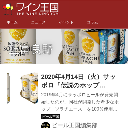
ホーム
ニュース
イベント
コラム
上富良野
2020年4月14日（火）サッ
ポロ「伝説のホップ
SORACHI1984」がリニュ
2019年4月にサッポロビールが発売開
ーアル！上富良野産ホップ
始したのが、同社が開発した希少なホ
ップ「ソラチエース」を100％使用し
「ソラチエース」の比率ア
たビール「サッポロ
ップ
SORACHI1984（以下、
ビール王国編集部