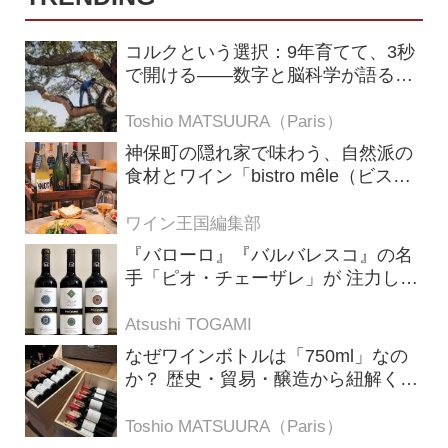
コルクという選択：9年育てて、3秒
で開ける——数字と脳科学が語る栓
の理由
Toshio MATSUURA（Paris）
神保町の隠れ家で味わう、自然派の
食材とワイン「bistro mêle（ビスト
ロ メレ）」
ワイン王国編集部
『バローロ』『バルバレスコ』の名
手「ピオ・チェーザレ」が 注力し
た“シングル・ヴィンヤード（単一
畑）”シリーズ！
Atsushi TOGAMI
なぜワインボトルは「750ml」なの
か？ 歴史・貿易・醸造から紐解く4
つの仮説
Toshio MATSUURA（Paris）