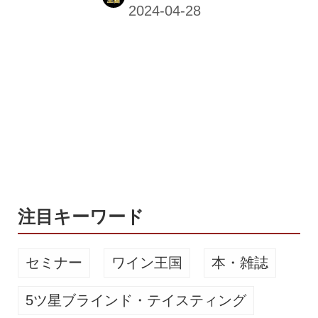
ールダウンしよう！ やさしい味わいな
がらスッキリとした後味のヴァイツェ
ン 「日本の四季と旬の味覚を楽しむ」
をコンセプトに、年に5回(春夏秋冬＋
シークレットビール)リリースされる、
雷電季節仕込みビール。それぞれの季
節に合ったビアスタイルで造られてお
り、夏に登場するのは小麦麦芽を50％
以上使用したドイツの伝統的な白ビー
ル・ヴァイツェンだ。 バナナのような
フルーティーな香りと、クローブのよ
うなほんのりスパイシーな香...
注目キーワード
セミナー
ワイン王国
本・雑誌
5ツ星ブラインド・テイスティング