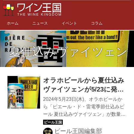
ホーム
ニュース
イベント
コラム
夏仕込みヴァイツェン
オラホビールから夏仕込み
ヴァイツェンが5/23に発売
開始
2024年5月23日(木)、オラホビールか
ら「ビエール・ド・雷電季節仕込みビ
ール 夏仕込みヴァイツェン」が数量限
定で発売開始。毎年恒例のシーズナル
ビールで、夏の暑さでほてった体をク
ビール王国編集部