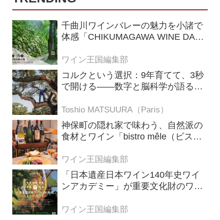
千曲川ワインバレーの魅力を小諸で
体感「CHIKUMAGAWA WINE DAYS
2026」9月5・6日に開催！！
ワイン王国編集部
コルクという選択：9年育てて、3秒
で開ける——数字と脳科学が語る栓
の理由
Toshio MATSUURA（Paris）
神保町の隠れ家で味わう、自然派の
食材とワイン「bistro mêle（ビスト
ロ メレ）」
ワイン王国編集部
「日本遺産日本ワイン140年史ワイ
ンアカデミー」が重要文化財のワイ
ナリー「牛久シャトー」で開講！
（2026年6月28日応募締め切り）
ワイン王国編集部