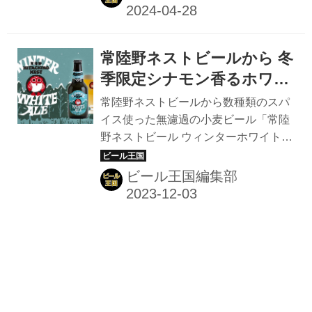
ールダウンしよう！ やさしい味わいな
がらスッキリとした後味のヴァイツェ
ン 「日本の四季と旬の味覚を楽しむ」
常陸野ネストビールから 冬
をコンセプトに、年に5回(春夏秋冬＋
シークレットビール)リリースされる、
季限定シナモン香るホワイ
雷電季節仕込みビール。それぞれの季
トエールが 12月上旬に新発
常陸野ネストビールから数種類のスパ
節に合ったビアスタイルで造られてお
売！
イス使った無濾過の小麦ビール「常陸
り、夏に登場するのは小麦麦芽を50％
野ネストビール ウィンターホワイトエ
以上使用したドイツの伝統的な白ビー
ール」が、12月上旬より数量限定で販
ル・ヴァイツェンだ。 バナナのような
売される。フルーティーなアロマと小
ビール王国編集部
フルーティーな香りと、クローブのよ
麦麦芽による爽やかな酸味、シナモン
うなほんのりスパイシーな香...
のスパイシーで甘い香りが楽しめるよ
う仕上げられた一本だ。 フルーティー
でスパイシーな小麦ビール 今回のシー
ズナルビールは、冬の食卓に合うよう
造られたベルジャンホワイトエール。
定番商品の「常陸野ネストビール ホワ
イトエール」も、一般的なベルジャン