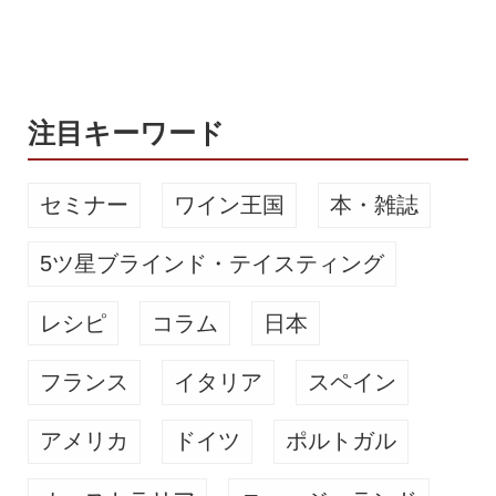
ホワイトに比べエキゾチックな香りで
世界中のクラフトビールファンを虜に
しているが、このビールは、定番とは
異なるベルジャンイーストを使用する
注目キーワード
ことで...
セミナー
ワイン王国
本・雑誌
5ツ星ブラインド・テイスティング
レシピ
コラム
日本
フランス
イタリア
スペイン
アメリカ
ドイツ
ポルトガル