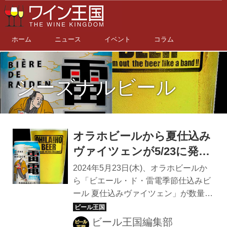
ホーム
ニュース
イベント
コラム
シーズナルビール
オラホビールから夏仕込み
ヴァイツェンが5/23に発売
開始
2024年5月23日(木)、オラホビールか
ら「ビエール・ド・雷電季節仕込みビ
ール 夏仕込みヴァイツェン」が数量限
定で発売開始。毎年恒例のシーズナル
ビールで、夏の暑さでほてった体をク
ビール王国編集部