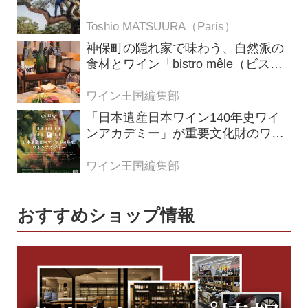
の理由
Toshio MATSUURA（Paris）
神保町の隠れ家で味わう、自然派の
食材とワイン「bistro mêle（ビスト
ロ メレ）」
ワイン王国編集部
「日本遺産日本ワイン140年史ワイ
ンアカデミー」が重要文化財のワイ
ナリー「牛久シャトー」で開講！
（2026年6月28日応募締め切り）
ワイン王国編集部
おすすめショップ情報