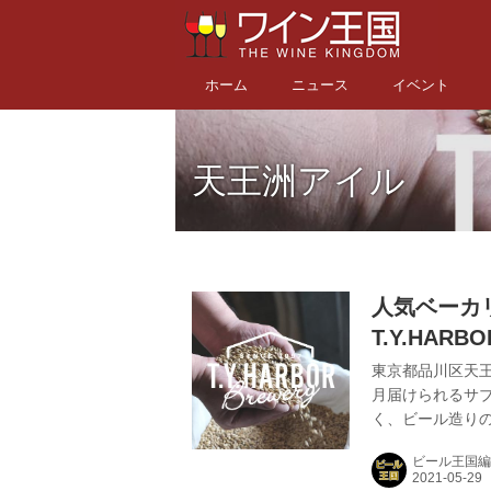
ホーム
ニュース
イベント
天王洲アイル
人気ベーカリ
T.Y.HAR
知る旅～」
東京都品川区天王洲
月届けられるサ
く、ビール造り
みコンテンツも配
ビール王国編
ビールを知る旅 