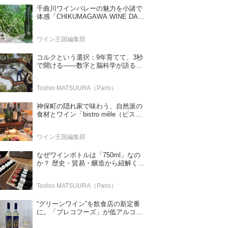
千曲川ワインバレーの魅力を小諸で
体感「CHIKUMAGAWA WINE DAYS
2026」9月5・6日に開催！！
ワイン王国編集部
コルクという選択：9年育てて、3秒
で開ける——数字と脳科学が語る栓
の理由
Toshio MATSUURA（Paris）
神保町の隠れ家で味わう、自然派の
食材とワイン「bistro mêle（ビスト
ロ メレ）」
ワイン王国編集部
なぜワインボトルは「750ml」なの
か？ 歴史・貿易・醸造から紐解く4
つの仮説
Toshio MATSUURA（Paris）
“グリーンワイン”を飲食店の新定番
に。「プレコフーズ」が低アルコー
ルのポルトガル産ワインをPB展開