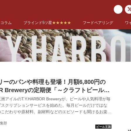
コラム
ブラインド5ツ星
★★★★★
フードペアリング
ワ
ーのパンや料理も登場！月額6,800円の
BOR Breweryの定期便「～クラフトビールを
の魅力
アイルのT.Y.HARBOR Breweryが、ビールや人気料理が毎
ブスクリプションサービスを始めた。毎月ビールだけではな
のこだわりや原材料、副材料などのエピソードも聞けるお楽し
信。1年を通して楽しめるサービスだ。 定期便 〜クラフト
集部
タイソンズアンドカンパニーの通販サイトです。