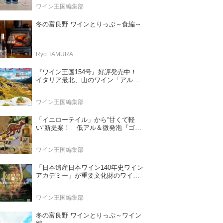
ワイン王国編集部
冬の富良野 ワインとりっぷ～食編～
Ryo TAMURA
『ワイン王国154号』好評発売中！
イタリア最北、山のワイン「アル
ト・アディジェ」 第一特集「ソムリ
エが偏愛するシャンパーニュ」 第二
ワイン王国編集部
特集「この夏の主役！ ナチュラルな
ロゼワイン」
「イエローテイル」から“甘くて軽
い”新提案！ 低アル＆微発泡『ゴー
ルドモスカート』登場
ワイン王国編集部
「日本遺産日本ワイン140年史ワイン
アカデミー」が重要文化財のワイナ
リー「牛久シャトー」で開講！
（2026年6月28日応募締め切り）
ワイン王国編集部
冬の富良野 ワインとりっぷ～ワイン