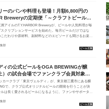
てもらおうと同社が企画したもので、当日は、同社のラインナ
の80銘柄以上を同...
ーのパンや料理も登場！月額6,800円の
BOR Breweryの定期便「～クラフトビールを
の魅力
アイルのT.Y.HARBOR Breweryが、ビールや人気料理が毎
ブスクリプションサービスを始めた。毎月ビールだけではな
のこだわりや原材料、副材料などのエピソードも聞けるお楽し
信。1年を通して楽しめるサービスだ。 定期便 〜クラフト
集部
タイソンズアンドカンパニーの通販サイトです。
R Breweryの定番クラフトビールや季節限定ビールをはじめ、自社
ナッツ、「JAPAN MADE」「TOKYO MADE」にこだわっ
を随時多々取り揃えております！ T.Y.HARBO...
ィの公式ビールをOGA BREWINGが醸
0（土）の試合会場でファンクラブ会員対象の
を実施
サッカークラブ「東京ヴェルディ」が、東京都三鷹市にある醸
EWINGで、クラブ公式オリジナルビールの開発を行うことが決
ールは長く愛されるビールになるように、ファンやサポーター
れて商品化する“ファン・サポーターの皆さまと共に創るビー
集部
る。 開発中の2種類のビールから、色と味をファン投票で決
EWINGで開発中の公式ビールは2種類。 これを2021年3月20日