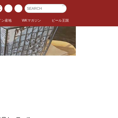
イン産地
WKマガジン
ビール王国