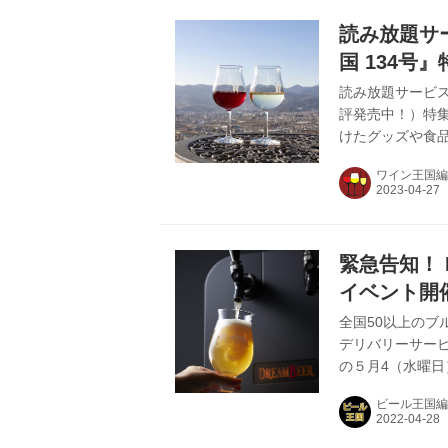
の多かったビー
読み放題サ
き第1回...
国 134号
山梨、東京
読み放題サービス
評発売中！）特
けたグッズや食品
ペシャルなお土産
ワイン王国編
2～3月取材時の
す。 甲州市勝沼 
「勝沼醸造」の
を使った『赤』
緊急告知！ 
勝沼醸造監...
イベント開
全国50以上のブ
デリバリーサー
の５月4（水曜日
Cardinal 
ビール王国編
をなんと2,500円
FESTIVAL 