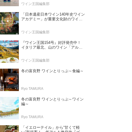
ワイン王国編集部
「日本遺産日本ワイン140年史ワイン
アカデミー」が重要文化財のワイナ
リー「牛久シャトー」で開講！
（2026年6月28日応募締め切り）
ワイン王国編集部
『ワイン王国154号』好評発売中！
イタリア最北、山のワイン「アル
ト・アディジェ」 第一特集「ソムリ
エが偏愛するシャンパーニュ」 第二
ワイン王国編集部
特集「この夏の主役！ ナチュラルな
ロゼワイン」
冬の富良野 ワインとりっぷ～食編～
Ryo TAMURA
冬の富良野 ワインとりっぷ～ワイン
編～
Ryo TAMURA
「イエローテイル」から“甘くて軽