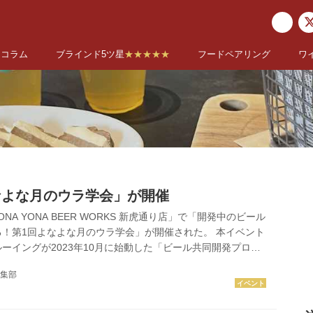
コラム
ブラインド5ツ星
★★★★★
フードペアリング
ワ
なよな月のウラ学会」が開催
ONA YONA BEER WORKS 新虎通り店」で「開発中のビール
！第1回よなよな月のウラ学会」が開催された。 本イベント
ーイングが2023年10月に始動した「ビール共同開発プロジ
な月のウラ研究会」の活動の一つで、ファンの意見を取り入れ
集部
造るという消費者参加型の開発企画だ。 同社のブルワーが考
段階のビール2種類をサブスク会員に向けて公開し、オンライ
で開催されるテイスティングイベントにて投票を実施。投票数