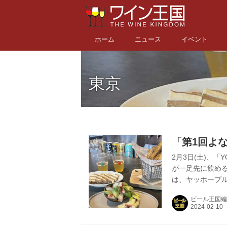
ホーム
ニュース
イベント
東京
「第1回よ
2月3日(土)、「Y
が一足先に飲める
は、ヤッホーブル
ェクト よなよ
ビール王国編
ながらビールを
案した試験醸造
ンと東京・大阪