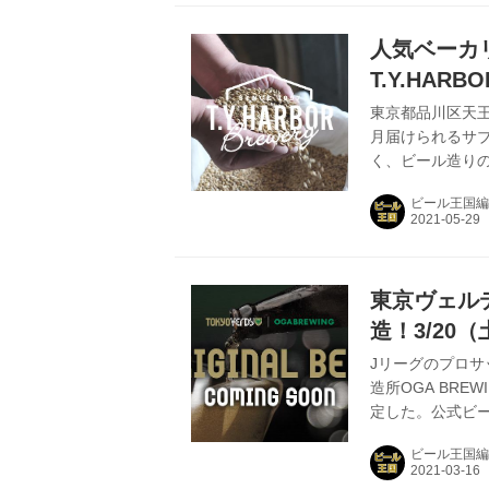
快適さを体験し
ップから選りすぐり
人気ベーカリ
T.Y.HAR
知る旅～」
東京都品川区天王洲
月届けられるサ
く、ビール造り
みコンテンツも配
ビール王国編
ビールを知る旅 
T.Y.HARBO
製造商品のスモーク
たオリジナルグッズ
東京ヴェルデ
造！3/2
試飲＆投票
Jリーグのプロ
造所OGA BR
定した。公式ビ
の意見を取り入
ビール王国編
ル”を目指してい
定！ OGA BR