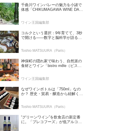
千曲川ワインバレーの魅力を小諸で
体感「CHIKUMAGAWA WINE DAYS
2026」9月5・6日に開催！！
ワイン王国編集部
コルクという選択：9年育てて、3秒
で開ける——数字と脳科学が語る栓
の理由
Toshio MATSUURA（Paris）
神保町の隠れ家で味わう、自然派の
食材とワイン「bistro mêle（ビスト
ロ メレ）」
ワイン王国編集部
なぜワインボトルは「750ml」なの
か？ 歴史・貿易・醸造から紐解く4
つの仮説
Toshio MATSUURA（Paris）
“グリーンワイン”を飲食店の新定番
に。「プレコフーズ」が低アルコー
ルのポルトガル産ワインをPB展開