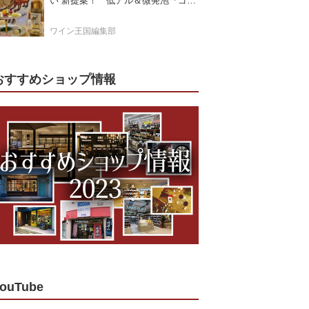
い”新提案！ 低アル＆微発泡『ゴー
ルドモスカート』登場
ワイン王国編集部
おすすめショップ情報
ouTube