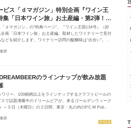
ルが限定商品として製品化される。 そこで今回は、記念すべ
ービス「ｄマガジン」特別企画『ワイン王
』特集「日本ワイン旅」お土産編・第2弾！
、神奈川
「ｄマガジン」の“特典ページ”。『ワイン王国134号』（好
集企画「日本ワイン旅」お土産編。取材したワイナリーで見付
などを紹介します。ワイナリー訪問の醍醐味は“出合い”。ス
を選んで、旅の余韻を楽しもう！ ※価格は税込。 ※2023年
集部
情報です。売り切れや、価格・仕様等変更の可能性もありま
ぶどうの丘（山梨） 『ワインデニッシュ 缶』（各1800 円）
ワイン『アルガーノ・フォーゴ』（マスカット・ベーリーA）
と、『アルガーノ・ヴ・ヴェント』（甲州）を使った『白』。
DREAMBEERのラインナップが飲み放題
催
ルワリー、100銘柄以上をラインナップするクラフトビールの
ビスで話題沸騰中のドリームビアが、来るゴールデンウィーク
）～５日（木曜日）の２日間、東京・丸の内のP.C.M Pub
Marunouchiにて、ドリームビアがラインナップするクラフトビール
集部
（税込）で飲み放題というイベント「P.C.M. CRAFT BEER
T
2022」を開催する。 これは、DREAMBEERのおいしさ、楽しさ、