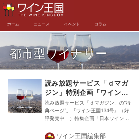
ホーム
ニュース
イベント
コラム
都市型ワイナリー
読み放題サービス「ｄマガ
ジン」特別企画『ワイン王
国 134号』特集「日本ワイ
読み放題サービス「ｄマガジン」の“特
ン旅」お土産編・第2弾！
典ページ”。『ワイン王国134号』（好
評発売中！）特集企画「日本ワイン
山梨、東京、神奈川
旅」お土産編。取材したワイナリーで
見付けたグッズや食品などを紹介しま
ワイン王国編集部