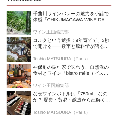
千曲川ワインバレーの魅力を小諸で
体感「CHIKUMAGAWA WINE DAYS
2026」9月5・6日に開催！！
ワイン王国編集部
コルクという選択：9年育てて、3秒
で開ける——数字と脳科学が語る栓
の理由
Toshio MATSUURA（Paris）
神保町の隠れ家で味わう、自然派の
食材とワイン「bistro mêle（ビスト
ロ メレ）」
ワイン王国編集部
なぜワインボトルは「750ml」なの
か？ 歴史・貿易・醸造から紐解く4
つの仮説
Toshio MATSUURA（Paris）