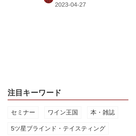
す。ワイナリー訪問の醍醐味は“出合
い”。スペシャルなお土産を選んで、旅
の余韻を楽しもう！ ※価格は税込。
※2023年2～3月取材時の情報です。売
り切れや、価格・仕様等変更の可能性
もあります。 甲州市勝沼 ぶどうの丘
（山梨） 『ワインデニッシュ 缶』
（各1800 円） 「勝沼醸造」のワイン
『アルガーノ・フォーゴ』（マスカッ
ト・ベーリーA）を使った『赤』と、
『アルガーノ・ヴ・ヴェント』（甲
州）を使った『白』。勝沼醸造監...
注目キーワード
セミナー
ワイン王国
本・雑誌
5ツ星ブラインド・テイスティング