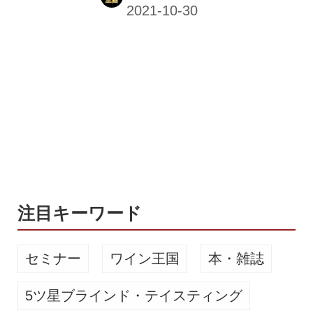
内にある醸造所から、日本の伝統的な
食文化に欠かせない「麹」に着目した
ビールを造っている。 FARCRY
BREWINGのブルワーは、静岡県の
「反射炉ビヤ」の醸造長などを経て、
沼津市「沼津クラフト」でビール造り
をしていた阿久澤健志氏。発酵食品に
欠かせない麹を使ったビール醸造の第
一人者として知られ、日本の伝統文化
に根ざした発酵技術を取り入れた醸造
法で、世界に通用するビールを目指し
ている。日本酒の酒...
注目キーワード
セミナー
ワイン王国
本・雑誌
5ツ星ブラインド・テイスティング