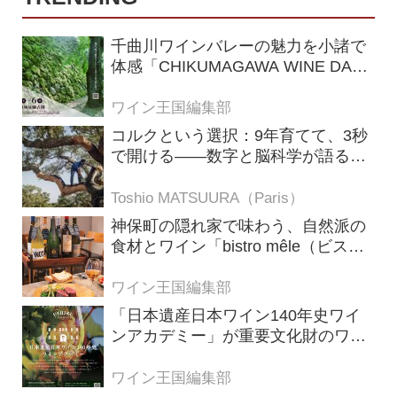
千曲川ワインバレーの魅力を小諸で
体感「CHIKUMAGAWA WINE DAYS
2026」9月5・6日に開催！！
ワイン王国編集部
コルクという選択：9年育てて、3秒
で開ける——数字と脳科学が語る栓
の理由
Toshio MATSUURA（Paris）
神保町の隠れ家で味わう、自然派の
食材とワイン「bistro mêle（ビスト
ロ メレ）」
ワイン王国編集部
「日本遺産日本ワイン140年史ワイ
ンアカデミー」が重要文化財のワイ
ナリー「牛久シャトー」で開講！
（2026年6月28日応募締め切り）
ワイン王国編集部