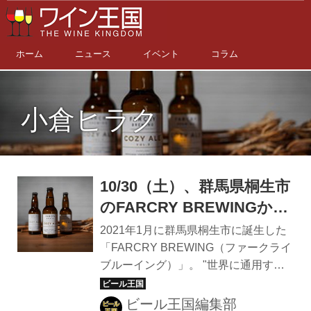
ホーム
ニュース
イベント
コラム
小倉ヒラク
10/30（土）、群馬県桐生市
のFARCRY BREWINGか
ら、6蔵元6種の麹を中心と
2021年1月に群馬県桐生市に誕生した
した材料を使用した
「FARCRY BREWING（ファークライ
ブルーイング）」。 "世界に通用する
「COZY ALE VOL.2」を発
ビールを桐生から"をコンセプトに、旅
売！
のコンセプトショップ「Purveyors」
ビール王国編集部