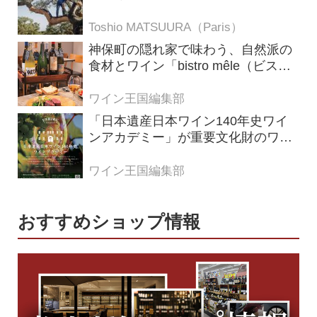
の理由
Toshio MATSUURA（Paris）
神保町の隠れ家で味わう、自然派の
食材とワイン「bistro mêle（ビスト
ロ メレ）」
ワイン王国編集部
「日本遺産日本ワイン140年史ワイ
ンアカデミー」が重要文化財のワイ
ナリー「牛久シャトー」で開講！
（2026年6月28日応募締め切り）
ワイン王国編集部
おすすめショップ情報