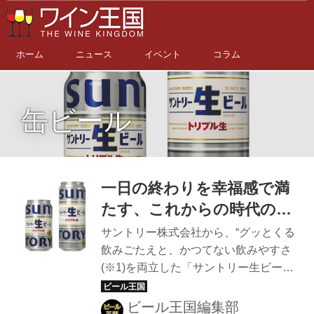
ホーム
ニュース
イベント
コラム
缶ビール
一日の終わりを幸福感で満
たす、これからの時代のビ
ール「サントリー生ビー
サントリー株式会社から、“グッとくる
ル」が4月4日(火)から全国
飲みごたえと、かつてない飲みやすさ
(※1)を両立した「サントリー生ビー
で新発売
ル」が、4月4日(火)から全国で発売さ
れる。同社が理想を追い求めて試行錯
ビール王国編集部