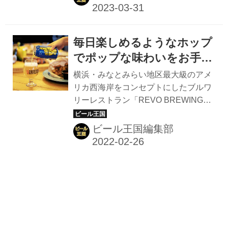
誤を重ね、ようやく辿り着いた“飲み始
めから飲み終わりまでずっとおいし
い”ビールを、ぜひ一度ご賞味あれ。
毎日楽しめるようなホップ
最後のひと口までおいしいビールが、
明日へ進む力をくれる ビールを飲んだ
でポップな味わいをお手頃
ときの幸福感やリラックス効果を求
価格で！REVO BREWING
横浜・みなとみらい地区最大級のアメ
め、一日の終わりにビールを嗜む方は
のIPA缶「ONE」誕生
リカ西海岸をコンセプトにしたブルワ
多いのではないだろうか。飲んだ瞬間
リーレストラン「REVO BREWING」
に疲れた心を癒やし、明日への活力を
が2022年3月1日（火）、クラフト缶ビ
与えてくれるビールはいわば、「明日
ール「ONE」を発売する。 「今日も
ビール王国編集部
へ進む力をくれる存在」だ。 サントリ
１本！」と毎日を楽しんでもらえるビ
ーが2017年から2023年にかけて実...
ールを造りたい REVO BREWINGは地
上35階建ての超高層大型ホテル「アパ
ホテル＆リゾート 横浜ベイタワー」内
に拠点を構えるブルワリーレストラ
ン。「横浜家系IPA」や「KINACO」
なと、インパクトの強いビール造りを
目指して、「驚き」や「感動」に満ち