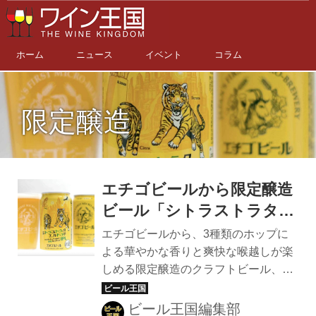
ホーム
ニュース
イベント
コラム
限定醸造
エチゴビールから限定醸造
ビール「シトラストラタエ
ルドラドIPL」が4/19に新
エチゴビールから、3種類のホップに
発売
よる華やかな香りと爽快な喉越しが楽
しめる限定醸造のクラフトビール、
「シトラストラタエルドラドIPL」が4
月19日（金）に発売される。 前作のシ
ビール王国編集部