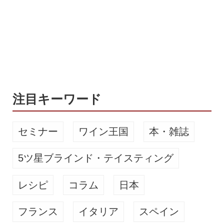
漬け。翌年に塩抜きして使うのだが、
サンクトガーレンでは1回の仕込みに
対して60Kgもの量を投入する。色物ビ
ールと侮るなかれ。桜餅風味とビール
のうまさが一体なって、なんとも言え
ぬうまさがあるのだ。 関西風の道明寺
桜餅をイメージした味わい 桜餅にはク
レープ状の皮で餡を巻く関東風の長命
注目キーワード
寺と、...
セミナー
ワイン王国
本・雑誌
5ツ星ブラインド・テイスティング
レシピ
コラム
日本
フランス
イタリア
スペイン