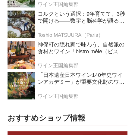
ワイン王国編集部
コルクという選択：9年育てて、3秒
で開ける——数字と脳科学が語る栓
の理由
Toshio MATSUURA（Paris）
神保町の隠れ家で味わう、自然派の
食材とワイン「bistro mêle（ビスト
ロ メレ）」
ワイン王国編集部
「日本遺産日本ワイン140年史ワイ
ンアカデミー」が重要文化財のワイ
ナリー「牛久シャトー」で開講！
（2026年6月28日応募締め切り）
ワイン王国編集部
おすすめショップ情報