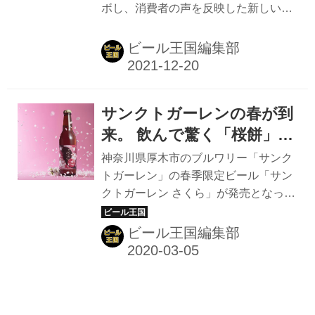
ボし、消費者の声を反映した新しいビ
受注を受付中
ル」 エチゴビールファンが毎季楽しみ
ール造りプロジェクトを実施してい
にしているであろう、期間限定ビール
る。 【伊勢丹オリジナル】 お客さま
ビール王国編集部
の今秋商品は、IPAの「華やぎホップ
と創る、あたらしいクラフトビール |
のうきうきエー...
Foods | 三越伊勢丹オンラインストア
【公式】 造り手のこだわりや思いを表
サンクトガーレンの春が到
現できるところがクラフトビールの良
さ。想いがつまった新しいクラフトビ
来。 飲んで驚く「桜餅」ビ
ールのトレンドを、皆さまも一緒に創
ール
神奈川県厚木市のブルワリー「サンク
りませんか。三越伊勢丹の公式通販サ
トガーレン」の春季限定ビール「サン
イトでは、百貨店ならではの人気アイ
クトガーレン さくら」が発売となっ
テムや限定品を取り扱っています。 醸
た。驚くべきことにこのビールの味
造はベルギーと日本にルーツをもつリ
は、なんと “桜餅風味”なのだ。 これ
ビール王国編集部
オ・ブルーイング・コーが担う 缶商品
は、ビールの副原料に桜の花・桜の葉
が三越伊勢丹のオンラインストア限...
を使用していることに由来する。桜の
名所として知られる長野県伊那市高遠
で、八重桜の花びらと葉を収穫し、塩