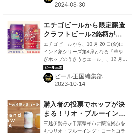
トラストラタIPAは、「女性やクラフ
トビール初心者の人にも楽しんでもら
いたい」という思いから開発された限
エチゴビールから限定醸造
定醸造ビール。 「シトラ」と「ストラ
タ」の2種類のホップを使い、ドライ
クラフトビール2銘柄が登
ホッピングを2回行うことでフルーテ
場！
エチゴビールから、10 月 20 日(金)に
ィーな香りが際立ち、IPAのなかでも
インド象シリーズ第4弾となる「華や
苦み控えめなSESSION IPAに仕上げ
ぎホップのうきうきエール」、12 月 1
た、飲みやすさを追求したビールであ
日(金)に来年の干支である辰にちなん
った。 今回はさらにエルドラドが加わ
だ「RED DRAGON IPA」が発売され
ビール王国編集部
り、ホップは3種類に。エール酵母か
る。 高揚感をもたらしてくれるような
らラガー酵母へ変更し、よりい...
パケージが印象的な2本のビールは、
それぞれ味わいのバランスと飲みやす
購入者の投票でホップが決
さをポイントに仕上げられているとの
ことなので、これからクラフトビール
まる！リオ・ブルーイン
に挑戦してみたい方にもうってつけ
グ・コーが創る三越伊勢丹
三越伊勢丹が千葉県柏市に醸造拠点を
だ。 3種類のホップがハーモニーを奏
限定「Brand New IPA」の
もつリオ・ブルーイング・コーとコラ
でる 「華やぎホップのうきうきエー