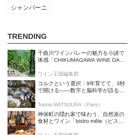
シャンパーニ
TRENDING
千曲川ワインバレーの魅力を小諸で
体感「CHIKUMAGAWA WINE DAYS
2026」9月5・6日に開催！！
ワイン王国編集部
コルクという選択：9年育てて、3秒
で開ける——数字と脳科学が語る栓
の理由
Toshio MATSUURA（Paris）
神保町の隠れ家で味わう、自然派の
食材とワイン「bistro mêle（ビスト
ロ メレ）」