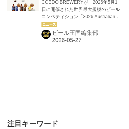
Australian International
COEDO BREWERYが、2026年5月1
Beer Award」にて、
日に開催された世界最大規模のビール
コンペティション「2026 Australian
COEDO BREWERYが最高
International Beer Award」にて、最高
位の『Champion Medium
位のトロフィー『Champion Medium
ビール王国編集部
International Brewery』を
International Brewery（チャンピオ
受賞！
ン・ミディアム・インターナショナ
ル・ブルワリー）』を受賞。
注目キーワード