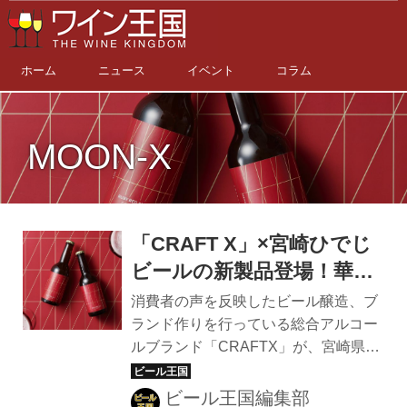
ホーム
ニュース
イベント
コラム
MOON-X
「CRAFT X」×宮崎ひでじ
ビールの新製品登場！華や
かな日にふさわしい宮崎県
消費者の声を反映したビール醸造、ブ
産紫芋を使った「ルビーレ
ランド作りを行っている総合アルコー
ルブランド「CRAFTX」が、宮崎県産
ッドエール」
の紫芋を使用したビール「ルビーレッ
ドエール」を先行発売している（本発
ビール王国編集部