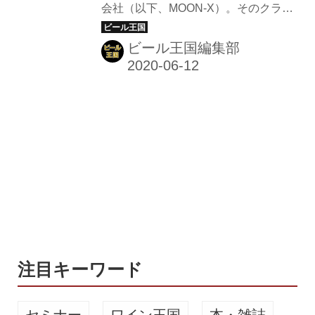
会社（以下、MOON-X）。そのクラフ
発売中
以上受賞した常陸野ネストビールとの
トビールブランドとして2020年1月に
コラボで産み出した、圧倒的な香りと
立ち上がった【CRAFT X】から、第一
ビール王国編集部
フルーティな味わいで大人気のクリス
弾「クリスタルIPA」、第二弾「ヘイ
タルIPAや季節...
ジームーンIPA」に続く第三弾とし
て、宮崎ひでじビールとコラボレーシ
ョンした「日向夏セゾン」をオンライ
ンショップで限定発売している。 季節
限定 日向夏セゾン CRAFT X の第二弾
季節限定ビール、日向夏セゾンです。
宮崎ひでじビールとのコラボレーショ
ンにより、宮崎県産の特産物である日
向夏（ひゅうがなつ）を贅沢に使用し
た、スッキリと爽やかな味わいの”日向
夏セゾン”を季節...
注目キーワード
セミナー
ワイン王国
本・雑誌