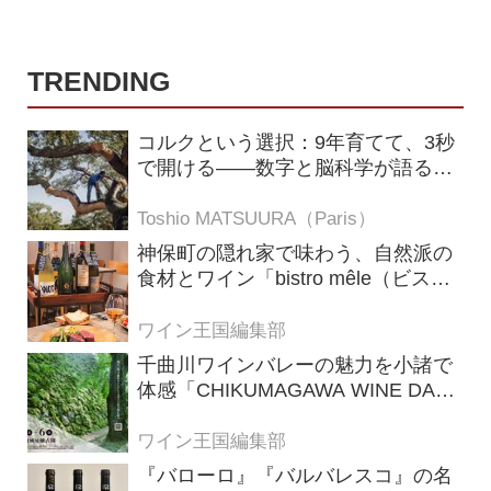
TRENDING
コルクという選択：9年育てて、3秒
で開ける——数字と脳科学が語る栓
の理由
Toshio MATSUURA（Paris）
神保町の隠れ家で味わう、自然派の
食材とワイン「bistro mêle（ビスト
ロ メレ）」
ワイン王国編集部
千曲川ワインバレーの魅力を小諸で
体感「CHIKUMAGAWA WINE DAYS
2026」9月5・6日に開催！！
ワイン王国編集部
『バローロ』『バルバレスコ』の名