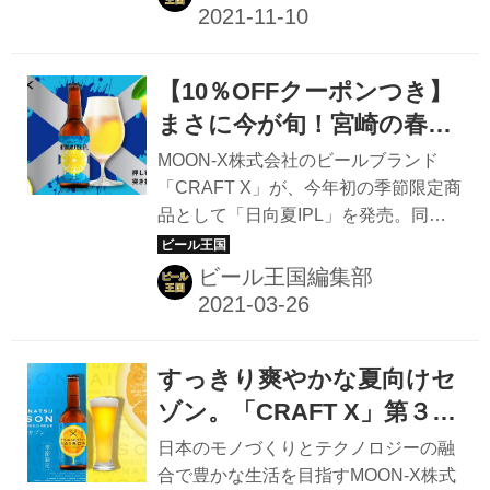
売は2021年12月中旬予定）。クラウド
ファンディングサイト、CAMPFIREの
プロジェクトではミシュラン星付きの
【10％OFFクーポンつき】
ナチュラルチーズ専門店とコラボした
特別なペアリングセットも数量限定で
まさに今が旬！宮崎の春の
発売中だ。 限定コラボ！紫芋の宝石ビ
太陽、日向夏をまるごと感
MOON-X株式会社のビールブランド
ールと専門店の厳選チーズで一味違う
じる「日向夏IPL」CFART
「CRAFT X」が、今年初の季節限定商
華やかなパーティーを 「いろいろ我慢
品として「日向夏IPL」を発売。同商
Xから販売中
した2021年、年末くらい華やかに飲み
品は2020年6月に発売して2か月で完売
たいじゃない！」そんな思いから、宝
した「日向夏セゾン」に引き続き、宮
ビール王国編集部
石のようなビールを作って、絶品チー
崎県の2社とコラボレーションしたビ
ズとのマリアージュを楽しむ...
ールだ。宮崎市日南市で柑橘類を栽培
している農業生産法人「緑の里りょう
すっきり爽やかな夏向けセ
くん」が栽培した日向夏を使い、宮崎
ひでじビールが醸造している。
ゾン。「CRAFT X」第３
CRAFT X 日向夏IPL SNSで話題のク
弾、宮崎ひでじビールとコ
日本のモノづくりとテクノロジーの融
ラフトビール、CRAFT Xの公式ショッ
ラボした「日向夏セゾン」
合で豊かな生活を目指すMOON-X株式
プです。 世界中でビールアワードを30