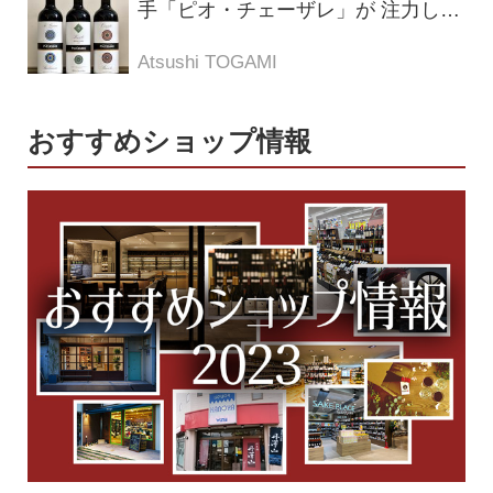
手「ピオ・チェーザレ」が 注力し
た“シングル・ヴィンヤード（単一
畑）”シリーズ！
Atsushi TOGAMI
おすすめショップ情報