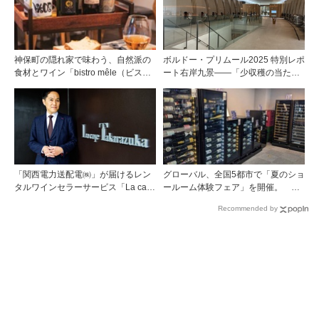
神保町の隠れ家で味わう、自然派の
ボルドー・プリムール2025 特別レポ
食材とワイン「bistro mêle（ビスト
ート右岸九景――「少収穫の当たり
ロ メレ）」
年」を巡る旅 前編ポムロール／サ
ンテミリオン 有力9シャトー訪問記
「関西電力送配電㈱」が届けるレン
グローバル、全国5都市で「夏のショ
タルワインセラーサービス「La cave
ールーム体験フェア」を開催。 ワ
Takarazuka」を三ツ星レストランシ
イン関連機器を実機で比較・体
Recommended by
ェフソムリエの塚元 晃氏が初訪問！
験！！