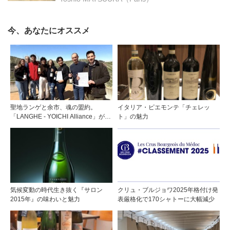
今、あなたにオススメ
聖地ランゲと余市、魂の盟約。
イタリア・ピエモンテ「チェレッ
「LANGHE - YOICHI Alliance」が切
ト」の魅力
り拓く日本ワインの新時代
気候変動の時代生き抜く『サロン
クリュ・ブルジョワ2025年格付け発
2015年』の味わいと魅力
表厳格化で170シャトーに大幅減少