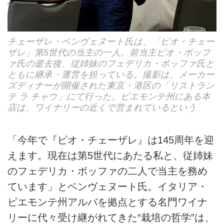
チェーザレ・ベンヴェヌート氏は、「ピオ・チェー
ザレ」第5世代の当主の一人。前当主ピオ・ボッフ
ァ氏の逝去後、従姉妹のフェデリカ・ボッファ氏と
ともに継承・運営を担っている。撮影は、メーカー
ズディナーが開催された東京・港区の「リストラン
テ ラ チャウ」にて行った。ピエモンテ州にある本
店は、ワイナリーの近くで営まれているという
「今年で『ピオ・チェーザレ』は145周年を迎
えます。現在は第5世代にあたる私と、従姉妹
のフェデリカ・ボッファの二人で当主を務め
ています」とベンヴェヌート氏。イタリア・
ピエモンテ州アルバを拠点とする名門ワイナ
リーに代々受け継がれてきた“栽培の哲学”は、