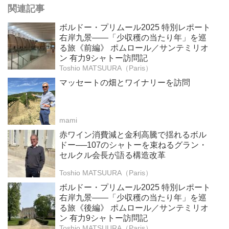
関連記事
ボルドー・プリムール2025 特別レポート
右岸九景――「少収穫の当たり年」を巡
る旅《前編》 ポムロール／サンテミリオ
ン 有力9シャトー訪問記
Toshio MATSUURA（Paris）
マッセートの畑とワイナリーを訪問
mami
赤ワイン消費減と金利高騰で揺れるボル
ドー──107のシャトーを束ねるグラン・
セルクル会長が語る構造改革
Toshio MATSUURA（Paris）
ボルドー・プリムール2025 特別レポート
右岸九景――「少収穫の当たり年」を巡
る旅《後編》 ポムロール／サンテミリオ
ン 有力9シャトー訪問記
Toshio MATSUURA（Paris）