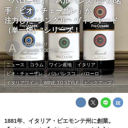
『バローロ』『バルバレスコ』の名
手「ピオ・チェーザレ」が
注力した“シングル・ヴィンヤード
（単一畑）”シリーズ！
A
2026-04-07
Atsushi TOGAMI
ニュース
コラム
ワイン産地
イタリア
ピオ・チェーザレ
バルバレスコ
バローロ
イタリアワイン
WINE TO STYLE
ピックアップ
1881年、イタリア・ピエモンテ州に創業。