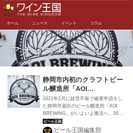
ホーム
ニュース
イベント
コラム
アオイブリューイング
静岡市内初のクラフトビー
ル醸造所「AOI
BREWING」が再始動！元
2021年2月に経営不振で破産申請をし
従業員がブランドを引き継
た静岡市葵区のビール醸造所「AOI
BREWING」がいよいよ復活へ。2022
ぎ、次世代に歴史をつない
年1月12日に事業再開して初めての仕
だ
込み作業を一般公開した。 経営難の地
ビール王国編集部