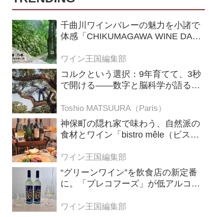
千曲川ワインバレーの魅力を小諸で
体感「CHIKUMAGAWA WINE DAYS
2026」9月5・6日に開催！！
ワイン王国編集部
コルクという選択：9年育てて、3秒
で開ける——数字と脳科学が語る栓
の理由
Toshio MATSUURA（Paris）
神保町の隠れ家で味わう、自然派の
食材とワイン「bistro mêle（ビスト
ロ メレ）」
ワイン王国編集部
“グリーンワイン”を飲食店の新定番
に。「プレコフーズ」が低アルコー
ルのポルトガル産ワインをPB展開
ワイン王国編集部