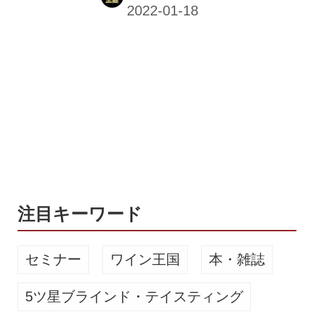
ビール醸造所復活へ仕込み再開 「静岡
を盛り上げる」静岡市 クラフトビール
「アオイブリューイング」復活へ。12
日静岡市葵区の醸造所では麦芽150kg
がタンクに投入され、仕込みを再開し
ました。この醸造所は去年2月に新型
コロナなどによる経営不振で、前の運
営会社が事業を停止していました。そ
の後設備も競売にかけられたため、創
業当初からのスタッフの1人が買い取
るとともに醸造免許を取得しました。
アオイブリューイング・...
注目キーワード
セミナー
ワイン王国
本・雑誌
5ツ星ブラインド・テイスティング