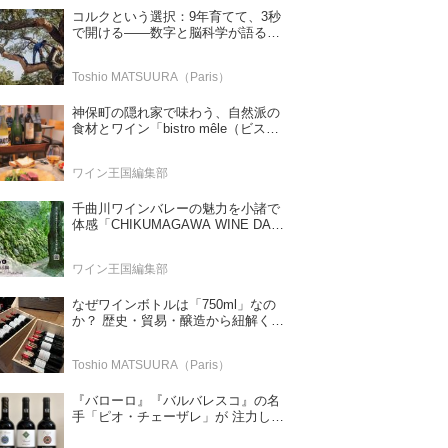
コルクという選択：9年育てて、3秒
で開ける——数字と脳科学が語る栓
の理由
Toshio MATSUURA（Paris）
神保町の隠れ家で味わう、自然派の
食材とワイン「bistro mêle（ビスト
ロ メレ）」
ワイン王国編集部
千曲川ワインバレーの魅力を小諸で
体感「CHIKUMAGAWA WINE DAYS
2026」9月5・6日に開催！！
ワイン王国編集部
なぜワインボトルは「750ml」なの
か？ 歴史・貿易・醸造から紐解く4
つの仮説
Toshio MATSUURA（Paris）
『バローロ』『バルバレスコ』の名
手「ピオ・チェーザレ」が 注力し
た“シングル・ヴィンヤード（単一