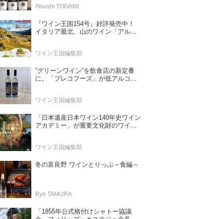
畑）”シリーズ！
Atsushi TOGAMI
『ワイン王国154号』好評発売中！
イタリア最北、山のワイン「アル
ト・アディジェ」 第一特集「ソムリ
エが偏愛するシャンパーニュ」 第二
ワイン王国編集部
特集「この夏の主役！ ナチュラルな
ロゼワイン」
“グリーンワイン”を飲食店の新定番
に。「プレコフーズ」が低アルコー
ルのポルトガル産ワインをPB展開
ワイン王国編集部
「日本遺産日本ワイン140年史ワイン
アカデミー」が重要文化財のワイナ
リー「牛久シャトー」で開講！
（2026年6月28日応募締め切り）
ワイン王国編集部
冬の富良野 ワインとりっぷ～食編～
Ryo TAMURA
「1855年公式格付けシャトー協議