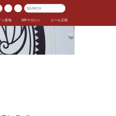
イン産地
WKマガジン
ビール王国