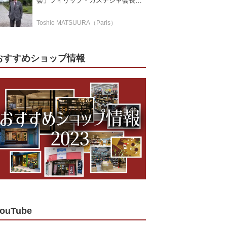
会」フィリップ・カステジャ会長イ
ンタビュー 時間が価値を刻む——
1855年格付け、170年目の再評価
Toshio MATSUURA（Paris）
おすすめショップ情報
ouTube