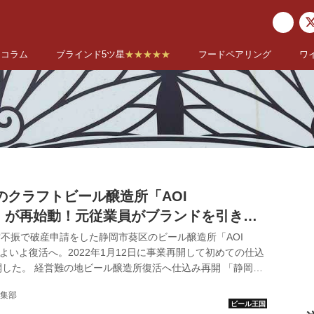
コラム
ブラインド5ツ星
★★★★★
フードペアリング
ワ
のクラフトビール醸造所「AOI
NG」が再始動！元従業員がブランドを引き継
に歴史をつないだ
経営不振で破産申請をした静岡市葵区のビール醸造所「AOI
いよいよ復活へ。2022年1月12日に事業再開して初めての仕込
した。 経営難の地ビール醸造所復活へ仕込み再開 「静岡を
市 クラフトビール「アオイブリューイング」復活へ。12日
集部
所では麦芽150kgがタンクに投入され、仕込みを再開しまし