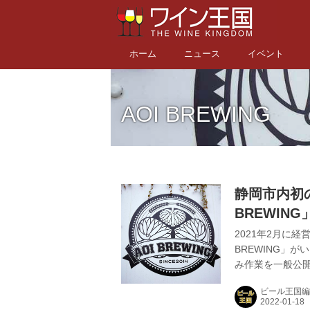
ホーム
ニュース
イベント
AOI BREWING
静岡市内初
BREWI
ぎ、次世代
2021年2月に
BREWING」が
み作業を一般公開
盛り上げる」静岡
ビール王国編
静岡市葵区の醸造