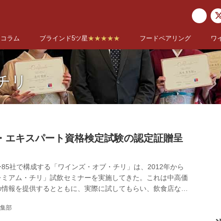
コラム
ブラインド5ツ星
★★★★★
フードペアリング
ワ
チリ
・エキスパート資格検定試験の認定証贈呈
85社で構成する「ワインズ・オブ・チリ」は、2012年から
レミアム・チリ」試飲セミナーを実施してきた。これは中高価
の情報を提供するとともに、実際に試してもらい、飲食店など
インの扱いが増えることを狙った活動である。 その活動の一
集部
2月にはワインの輸入販売活動に携わる人やワイン愛好家を対