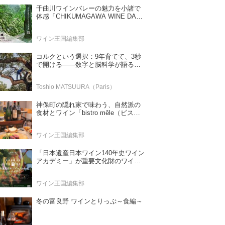
千曲川ワインバレーの魅力を小諸で
体感「CHIKUMAGAWA WINE DAYS
2026」9月5・6日に開催！！
ワイン王国編集部
コルクという選択：9年育てて、3秒
で開ける——数字と脳科学が語る栓
の理由
Toshio MATSUURA（Paris）
神保町の隠れ家で味わう、自然派の
食材とワイン「bistro mêle（ビスト
ロ メレ）」
ワイン王国編集部
「日本遺産日本ワイン140年史ワイン
アカデミー」が重要文化財のワイナ
リー「牛久シャトー」で開講！
（2026年6月28日応募締め切り）
ワイン王国編集部
冬の富良野 ワインとりっぷ～食編～