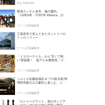
Ryo TAMURA
聖地ランゲと余市、魂の盟約。
「LANGHE - YOICHI Alliance」が切
り拓く日本ワインの新時代
ワイン王国編集部
工場見学で見えてきたサントリーの
フィロソフィー
ビール王国編集部
「イエローテイル」から“甘くて軽
い”新提案！ 低アル＆微発泡『ゴー
ルドモスカート』登場
ワイン王国編集部
ソムリエ近藤佑哉氏＆“プロ飲兵衛”料
理研究家の入江豪氏と楽しむ、イタ
リア最北端の銘醸地「アルト・アデ
ィジェ」のワイン。 中国料理との新
ワイン王国編集部
たなペアリングを体験する、一夜限
りのスペシャルディナーを2026年6
月19日（金）開催！
「ロジャーグラート」初のポップア