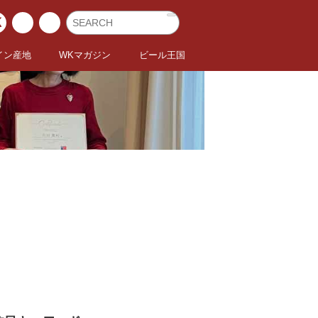
イン産地
WKマガジン
ビール王国