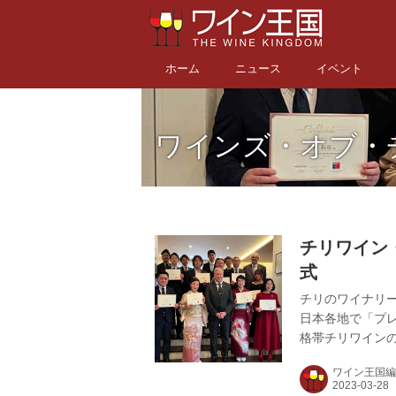
ホーム
ニュース
イベント
ワインズ・オブ・
チリワイン
式
チリのワイナリー
日本各地で「プ
格帯チリワイン
でもっとチリワ
ワイン王国編
環として、23年