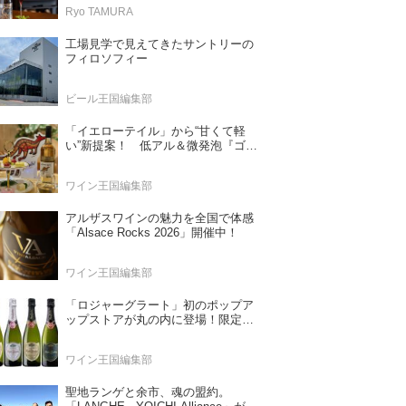
Ryo TAMURA
工場見学で見えてきたサントリーの
フィロソフィー
ビール王国編集部
「イエローテイル」から“甘くて軽
い”新提案！ 低アル＆微発泡『ゴー
ルドモスカート』登場
ワイン王国編集部
アルザスワインの魅力を全国で体感
「Alsace Rocks 2026」開催中！
ワイン王国編集部
「ロジャーグラート」初のポップア
ップストアが丸の内に登場！限定キ
ュヴェもグラスで楽しめる3日間
ワイン王国編集部
聖地ランゲと余市、魂の盟約。