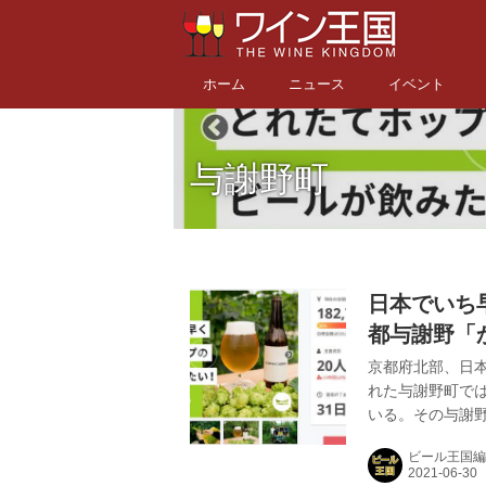
ホーム
ニュース
イベント
与謝野町
日本でいち
都与謝野「
ディングを
京都府北部、日
れた与謝野町では
いる。その与謝野
ーイング」が、与
ビール王国編
～Harvest 