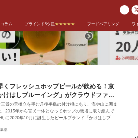
コラム
ブラインド5ツ星
★★★★★
フードペアリング
ワ
早くフレッシュホップビールが飲める！京
かけはしブルーイング」がクラウドファン
実施中
本三景の天橋立を望む丹後半島の付け根にあり、海や山に囲ま
、2015年から官民一体となってホップの栽培に取り組んで
町に2020年10月に誕生したビールブランド「かけはしブル
謝野町のホップを使ったフレッシュホップエール「MINOIRI
集部
ale 2021～」の製造・商品化を目指したプロジェクトをクラウドフ