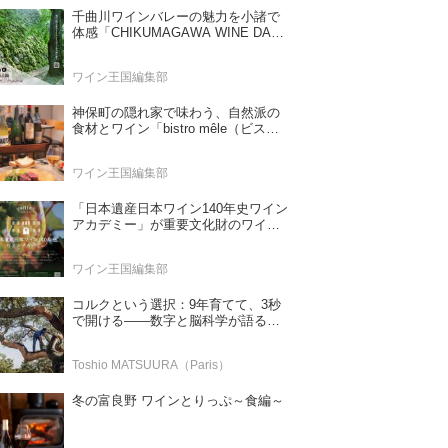
千曲川ワインバレーの魅力を小諸で
体感「CHIKUMAGAWA WINE DAYS
2026」9月5・6日に開催！！
ワイン王国編集部
神保町の隠れ家で味わう、自然派の
食材とワイン「bistro mêle（ビスト
ロ メレ）」
ワイン王国編集部
「日本遺産日本ワイン140年史ワイン
アカデミー」が重要文化財のワイナ
リー「牛久シャトー」で開講！
（2026年6月28日応募締め切り）
ワイン王国編集部
コルクという選択：9年育てて、3秒
で開ける——数字と脳科学が語る栓
の理由
Toshio MATSUURA（Paris）
冬の富良野 ワインとりっぷ～食編～