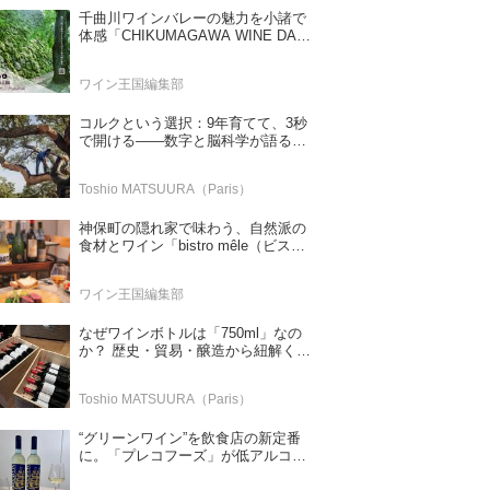
千曲川ワインバレーの魅力を小諸で
体感「CHIKUMAGAWA WINE DAYS
2026」9月5・6日に開催！！
ワイン王国編集部
コルクという選択：9年育てて、3秒
で開ける——数字と脳科学が語る栓
の理由
Toshio MATSUURA（Paris）
神保町の隠れ家で味わう、自然派の
食材とワイン「bistro mêle（ビスト
ロ メレ）」
ワイン王国編集部
なぜワインボトルは「750ml」なの
か？ 歴史・貿易・醸造から紐解く4
つの仮説
Toshio MATSUURA（Paris）
“グリーンワイン”を飲食店の新定番
に。「プレコフーズ」が低アルコー
ルのポルトガル産ワインをPB展開