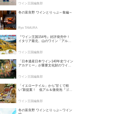
ワイン王国編集部
冬の富良野 ワインとりっぷ～食編～
Ryo TAMURA
『ワイン王国154号』好評発売中！
イタリア最北、山のワイン「アル
ト・アディジェ」 第一特集「ソムリ
エが偏愛するシャンパーニュ」 第二
ワイン王国編集部
特集「この夏の主役！ ナチュラルな
ロゼワイン」
「日本遺産日本ワイン140年史ワイン
アカデミー」が重要文化財のワイナ
リー「牛久シャトー」で開講！
（2026年6月28日応募締め切り）
ワイン王国編集部
「イエローテイル」から“甘くて軽
い”新提案！ 低アル＆微発泡『ゴー
ルドモスカート』登場
ワイン王国編集部
冬の富良野 ワインとりっぷ～ワイン