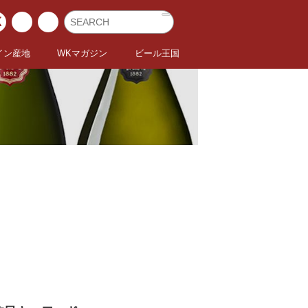
イン産地
WKマガジン
ビール王国