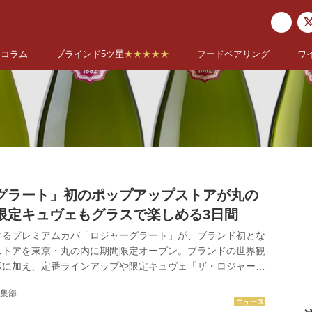
コラム
ブラインド5ツ星
★★★★★
フードペアリング
ワ
グラート」初のポップアップストアが丸の
限定キュヴェもグラスで楽しめる3日間
するプレミアムカバ「ロジャーグラート」が、ブランド初とな
ストアを東京・丸の内に期間限定オープン。ブランドの世界観
示に加え、定番ラインアップや限定キュヴェ「ザ・ロジャー
ラスで楽しめる貴重な機会となる。 スペイン・ペネデスを代
集部
ムカバブランド「ロジャーグラート」が、ブランド初となるポ