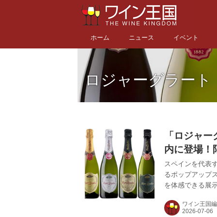
ホーム
ニュース
イベント
ロジャーグラート
「ロジャー
内に登場！
スペインを代表
るポップアップ
を体感できる展
マークⅡ」をグ
ワイン王国編
表するプレミア