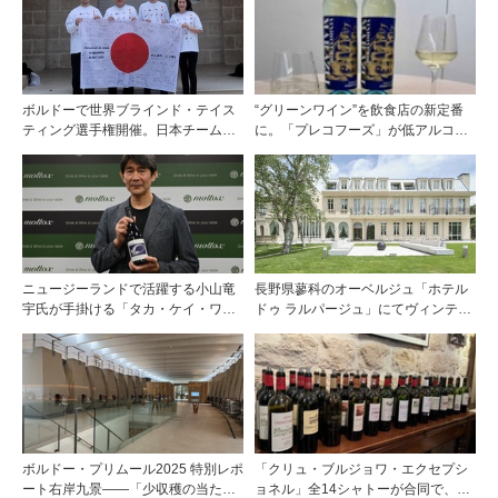
ボルドーで世界ブラインド・テイス
“グリーンワイン”を飲食店の新定番
ティング選手権開催。日本チームが4
に。「プレコフーズ」が低アルコー
位入賞！
ルのポルトガル産ワインをPB展開
ニュージーランドで活躍する小山竜
長野県蓼科のオーベルジュ「ホテル
宇氏が手掛ける「タカ・ケイ・ワイ
ドゥ ラルパージュ」にてヴィンテー
ンズ」の取り扱いをモトックスが開
ジワインと美食のイベントを開催。
始
『シャトー・ペトリュス 1976年』ほ
か計7アイテムのワインペアリング
ボルドー・プリムール2025 特別レポ
「クリュ・ブルジョワ・エクセプシ
ート右岸九景――「少収穫の当たり
ョネル」全14シャトーが合同で、ジ