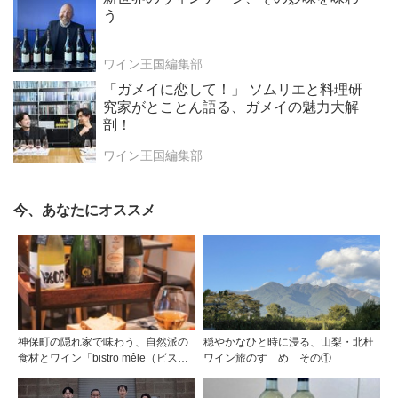
う
ワイン王国編集部
「ガメイに恋して！」 ソムリエと料理研
究家がとことん語る、ガメイの魅力大解
剖！
ワイン王国編集部
今、あなたにオススメ
神保町の隠れ家で味わう、自然派の
穏やかなひと時に浸る、山梨・北杜
食材とワイン「bistro mêle（ビスト
ワイン旅のすゝめ その①
ロ メレ）」