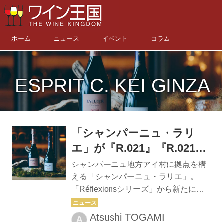
ホーム
ニュース
イベント
コラム
ESPRIT C. KEI GINZA
「シャンパーニュ・ラリ
エ」が『R.021』『R.021ロ
ゼ』のお披露目パーティ＠
シャンパーニュ地方アイ村に拠点を構
「ESPRIT C. KEI GINZA」
える「シャンパーニュ・ラリエ」。
「Réflexionsシリーズ」から新たに
を開催
『R.021』『R.021 ロゼ』を発売する
にあたり、最高醸造責任者ドミニク・
Atsushi TOGAMI
A