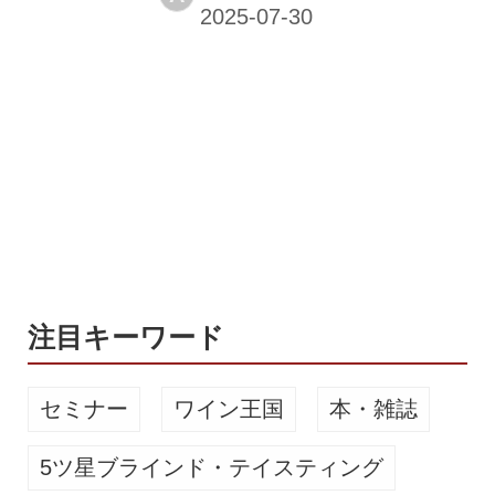
ドゥマルヴィル氏が来日。東京・銀座
の「ESPRIT C. KEI GINZA」で、ロー
ンチパーティーを開催した。 フラン
ス・シャンパーニュ地方でグラン・ク
リュ（特級畑）に格付けされているア
イ村。この地で1906年に創業、119年
を超える老舗メゾンが「シャンパーニ
ュ・ラリエ」である。今回来日した最
高醸造責任者ドミニク・ドゥマルヴィ
ル氏は、5年前に現職に就任。 今回発
売となったシグネチャーシャンパーニ
ュ「Ré...
注目キーワード
セミナー
ワイン王国
本・雑誌
5ツ星ブラインド・テイスティング