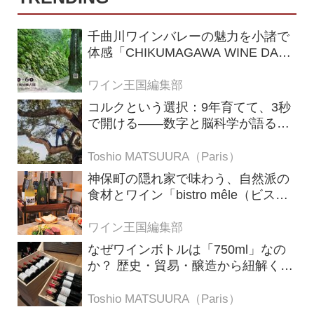
千曲川ワインバレーの魅力を小諸で
体感「CHIKUMAGAWA WINE DAYS
2026」9月5・6日に開催！！
ワイン王国編集部
コルクという選択：9年育てて、3秒
で開ける——数字と脳科学が語る栓
の理由
Toshio MATSUURA（Paris）
神保町の隠れ家で味わう、自然派の
食材とワイン「bistro mêle（ビスト
ロ メレ）」
ワイン王国編集部
なぜワインボトルは「750ml」なの
か？ 歴史・貿易・醸造から紐解く4
つの仮説
Toshio MATSUURA（Paris）