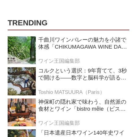
TRENDING
千曲川ワインバレーの魅力を小諸で
体感「CHIKUMAGAWA WINE DAYS
2026」9月5・6日に開催！！
ワイン王国編集部
コルクという選択：9年育てて、3秒
で開ける——数字と脳科学が語る栓
の理由
Toshio MATSUURA（Paris）
神保町の隠れ家で味わう、自然派の
食材とワイン「bistro mêle（ビスト
ロ メレ）」
ワイン王国編集部
「日本遺産日本ワイン140年史ワイ