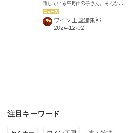
躍している平野由希子さん。そんな平
野氏は、神戸のレストランで飲んだ
野さんが主宰する料理教室「cusine et
「KENZO ESTATE」の『紫鈴』との
vin」で、ナチュラルワインの定期便コ
ワイン王国編集部
出合いに衝撃を受け、国内外のワイナ
ースがスタートした。 「空前のナチュ
リーへ訪れるようになった。...
ラルワインブーム。でも自分で選べな
いという人も多く、またナチュラルワ
インはワインの状態やボトルを空ける
タイミングもとても大切です」と平野
さん。 そこで平野さんとスタッフが試
飲をして、心から美味しいと思ったワ
インをセレクトして届けてくれる。 定
期便の内容は、隔月にワイン５～6
本、または３本のスパークリングワイ
ンが届くメンバーシップコース。 「料
理教室でのペアリングワイン...
注目キーワード
セミナー
ワイン王国
本・雑誌