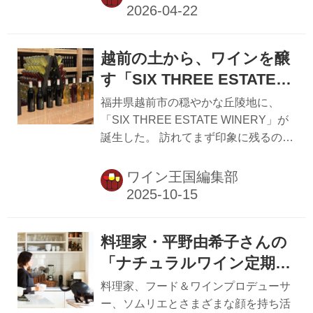
のイザベル・レジュロンさんが登壇
し、「RAW WINE」の理念と、今回の
東京開催に込めた思いを語った。
越前の土から、ワインを醸
「RAW WINE」は、オーガニックやビ
オディナミなどナチュラルなワイン造
す「SIX THREE ESTATE
りを行う生産者たちが集う、世界最大
WINERY」
福井県越前市の穏やかな丘陵地に、
級のナチュラルワインコミュニティ。
「SIX THREE ESTATE WINERY」が
現在はパリ、ベルリン、ニューヨー
誕生した。 訪れてまず印象に残るの
ク、東京など世界各地で開催されてお
は、ブドウ畑の向こうに広がる静かな
り、東京開催は今回で3回目となり、
風景。 日本海にほど近いこの土地は、
ワイン王国編集部
75を超える生産者が来日する予定だ。
冬には雪が降り、季節ごとに光の表情
記者会見でイザベルさ...
が大きく変わる。そんな越前の自然の
中で、この「土地の文化そのものをワ
料理家・平野由希子さんの
インとして表現したい」と話すのはオ
ーナー・醸造家の西野恒氏。 西野氏
「ナチュラルワイン定期
は、金属加工を主に行う企業「エイテ
便」スタート！
料理家、フード＆ワインプロデューサ
ィーンスコーポレーション」のオーナ
ー、ソムリエとさまざまな顔を持ち活
ーでもある。元々ワイン好きだった西