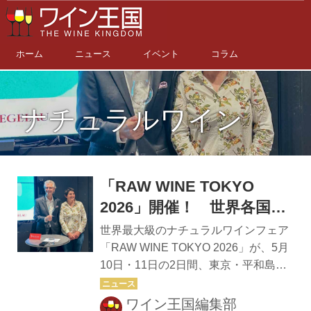
ホーム
ニュース
イベント
コラム
ナチュラルワイン
「RAW WINE TOKYO
2026」開催！ 世界各国か
ら75を超えるナチュラルワ
世界最大級のナチュラルワインフェア
イン生産者が集結
「RAW WINE TOKYO 2026」が、5月
10日・11日の2日間、東京・平和島の
東京流通センターで開催される。開催
を前に行われた記者会見では、創始者
ワイン王国編集部