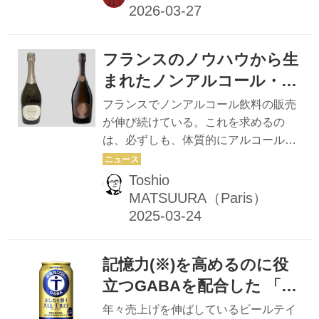
ー開催
配慮として扱われる場面が多かった
が、現在は「飲まない」が主役となり
つつある。ノンアルコールスパークリ
フランスのノウハウから生
ングのトップブランドとして注目を集
める「FRENCH BLOOM（フレンチ・
まれたノンアルコール・ス
ブルーム）」から、創業者の一人、ロ
パークリング「フレンチ・
フランスでノンアルコール飲料の販売
ドルフ・フレールジャン・テタンジェ
ブルーム」
が伸び続けている。これを求めるの
氏が来日し、3月26日にスペシャルセ
は、必ずしも、体質的にアルコールが
ミナーを開催した。 創業者のロドル
合わない、あるいは健康上の理由など
フ・フレールジャン・テタンジェ氏
で禁じられている人たちだけではな
Toshio
は、シャンパーニュメゾンを手掛ける
い。普段ワインを楽しむ人たちが、時
MATSUURA（Paris）
テタンジェ家の血を引き、現在でもシ
と場合によって、ノンアルコールワイ
ャンパーニ...
ンを選び、体調や生活のバランスを取
る傾向が加速している。その為、今や
記憶力(※)を高めるのに役
ノンアルコール飲料は酒販店の品揃え
に不可欠になっている。 シャンパーニ
立つGABAを配合した 「あ
ュに匹敵する品質 この流れに乗って注
したを想うオールフリー」
年々売上げを伸ばしているビールテイ
目されているのが、ノンアルコールの