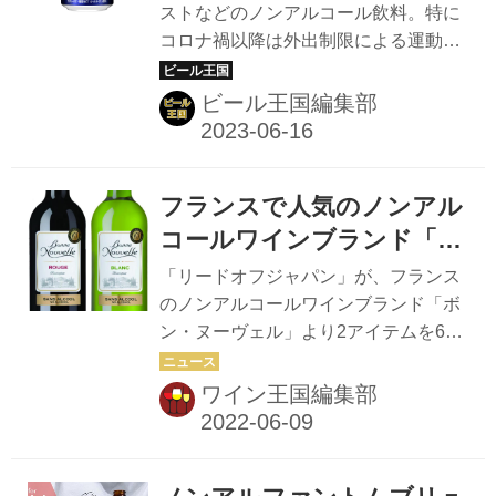
が6/20より発売
ストなどのノンアルコール飲料。特に
発泡性ワイン「フレンチ・ブルーム」
コロナ禍以降は外出制限による運動不
（French Bloom）。このほど、パリの
足の影響もあってか、カロリーゼロや
レストラン「アラン・デュカス・バカ
糖質ゼロなど高機能系に注目が集まっ
ビール王国編集部
ラ」でプレスを対象に、2月1日発売し
ている。 今まで体脂肪にアプローチし
た...
た商品はさまざまあったが、今回は新
たに脳機能に着目した商品が登場。記
フランスで人気のノンアル
憶力(※)を高めるのに役立つ
「GABA」を配合したビールテイスト
コールワインブランド「ボ
ノンアルコール飲料「あしたを想うオ
ン・ヌーヴェル」発売
「リードオフジャパン」が、フランス
ールフリー」が、6月20日（火）にサ
のノンアルコールワインブランド「ボ
ントリーより発売される。 脳機能にア
ン・ヌーヴェル」より2アイテムを6月
プローチしたノンアルコールビール 健
15日（水）に発売。 ボン・ヌーヴェル
康維持や向上は誰にとっても重要な課
は、1988年にフランスの政府機関、国
ワイン王国編集部
題だろう。皆それぞれ健康に関する悩
立農業研究所との共同開発により生ま
みを抱えていると思うが、近年増えて
れたノンアルコールワインブランド。
いるといわれ...
フランス国内の小売市場第1位（出