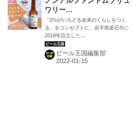
ノンアルファントムブリュ
典：IRI data P13 2019 フランス国内ノ
ンアルワイン市場）を誇り、世界20カ
ワリー
国で販売されている。 通常のワインを
「kuusooBREWING」がリ
「0%がいろどる未来のくらしをつく
造った後、アルコール分だけを除去す
ンゴと4種のスパイスを使
る」をコンセプトに、岩手県釜石市に
る「脱アルコール製法」により、ワイ
2018年設立した
用したノンアル白ビールを
ンの味、香り、風味が保たれている。
「kuusooBREWING」、自社醸造所を
リリース！
発売アイテム 『ボン・ヌーヴェル ク
もたずに全国各地の醸造所と連携して
ビール王国編集部
ラシック ルージュ ノンアルコールワ
ノンアルコールビールを製造するノン
イン』（左）...
アルコール専門のファントムブリュワ
リー。そのkuusooBREWINGから、ホ
ワイトベルジャンスタイルのノンアル
クラフト白ビールがリリースされる。
ノンアルクラフト白ビール「ココロト
トノウChillax White」 ノンアルコール
ビールの商品開発とメディアを通じた
ノンアルカルチャーの醸成を目指す同
ブルワリーでは、食事だけではなく、
「シーンやくらしに寄り添うペアリン