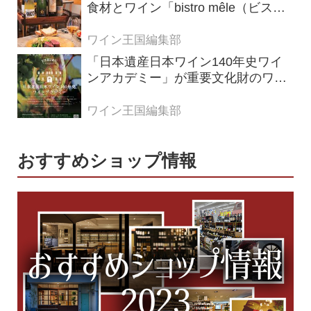
食材とワイン「bistro mêle（ビスト
ロ メレ）」
ワイン王国編集部
「日本遺産日本ワイン140年史ワイ
ンアカデミー」が重要文化財のワイ
ナリー「牛久シャトー」で開講！
（2026年6月28日応募締め切り）
ワイン王国編集部
おすすめショップ情報