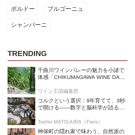
ボルドー
ブルゴーニュ
シャンパーニ
TRENDING
千曲川ワインバレーの魅力を小諸で
体感「CHIKUMAGAWA WINE DAYS
2026」9月5・6日に開催！！
ワイン王国編集部
コルクという選択：9年育てて、3秒
で開ける——数字と脳科学が語る栓
の理由
Toshio MATSUURA（Paris）
神保町の隠れ家で味わう、自然派の