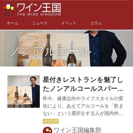
ホーム
ニュース
イベント
コラム
ノンアルコール
星付きレストランを魅了し
たノンアルコールスパーク
リングワインのトップブラ
昨今、健康志向やライフスタイルの変
ンド「FRENCH
化により、あえてアルコールを「飲ま
ない」という選択をする人が国内外問
BLOOM（フレンチ・ブル
わず増え、ノンアルコール市場が拡大
ーム）」スペシャルセミナ
している。従来は「飲めない」人への
ワイン王国編集部