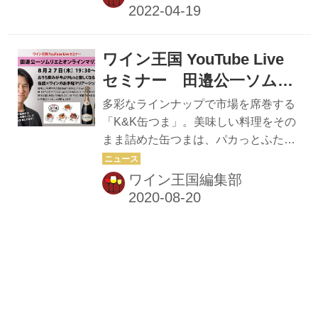
ランなど業務店向けに販売していたワ
イングラスだが、使用したお客さまか
らも評価が高く、このたび２脚⼊りペ
ワイン王国 YouTube Live
アセットのパッケージを作り、小売り
向けに販売することになったという。
セミナー 田邉公一ソムリ
ほっそりとした脚、ふくらみのあるボ
エが教える缶詰×ワインの
多彩なラインナップで市場を席巻する
ウル……スタイリッシュなワイングラ
お手軽マリアージュ
「K&K缶つま」。美味しい料理をその
ス。だけど食洗器OK！ うすくて滑ら
まま詰めた缶つまは、パカっとふたを
かな飲み口、香りと風味を引き出すボ
開けるだけでワインにぴったりの立派
ウルのデザイン、そしてほっそりとし
なディナーに早変わり！ 今回は、ソム
ワイン王国編集部
た脚……上品でスタイリッシュなシル
リエの田邉公一氏が『ワイン王国117
エットが、おうちワインの時...
号』で掲載した【泡】【白】【赤】と
缶つまのペアリングをさらに詳しくご
紹介。本誌では語りきれなかった缶つ
ま×ワインの魅力を、国分グループ本
社、缶つま担当者の青木さんとともに
お伝えします。 配信日 8月27日（木）
19：30～21：00 受講料 4000円（税