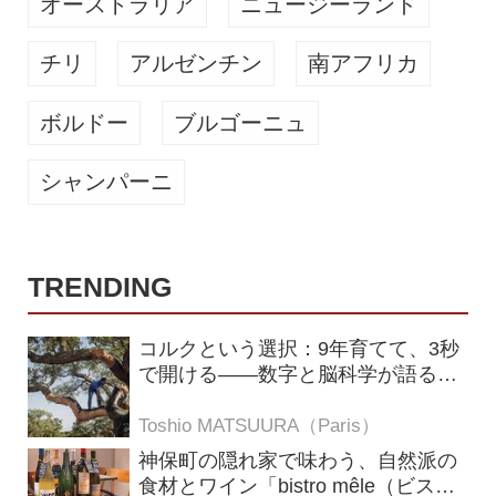
オーストラリア
ニュージーランド
チリ
アルゼンチン
南アフリカ
ボルドー
ブルゴーニュ
シャンパーニ
TRENDING
コルクという選択：9年育てて、3秒
で開ける——数字と脳科学が語る栓
の理由
Toshio MATSUURA（Paris）
神保町の隠れ家で味わう、自然派の
食材とワイン「bistro mêle（ビスト