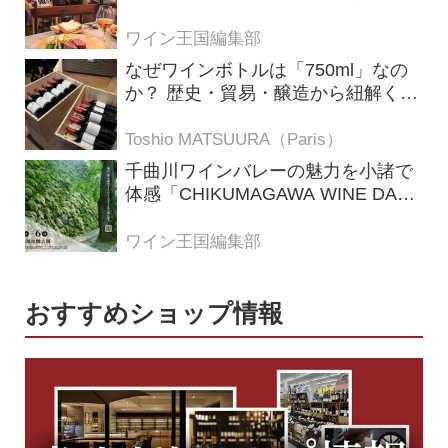
ロ メレ）」
ワイン王国編集部
なぜワインボトルは「750ml」なの
か？ 歴史・貿易・醸造から紐解く4
つの仮説
Toshio MATSUURA（Paris）
千曲川ワインバレーの魅力を小諸で
体感「CHIKUMAGAWA WINE DAYS
2026」9月5・6日に開催！！
ワイン王国編集部
おすすめショップ情報