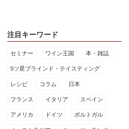
込） ※テキスト（ワイン王国117号）
の代金を含みます ※既にご購入をいた
だいている方は、ご相談くださいませ
★セミナーに登場す...
注目キーワード
セミナー
ワイン王国
本・雑誌
5ツ星ブラインド・テイスティング
レシピ
コラム
日本
フランス
イタリア
スペイン
アメリカ
ドイツ
ポルトガル