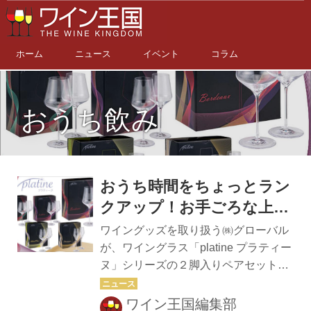
ホーム
ニュース
イベント
コラム
おうち飲み
おうち時間をちょっとラン
クアップ！お手ごろな上質
グラスセット5種が新発
ワイングッズを取り扱う㈱グローバル
売。華やかパッケージでギ
が、ワイングラス「platine プラティー
ヌ」シリーズの２脚⼊りペアセット５
フトにもぴったり。
種を発売。 この「platine プラティー
ヌ」シリーズは、元々ホテルやレスト
ワイン王国編集部