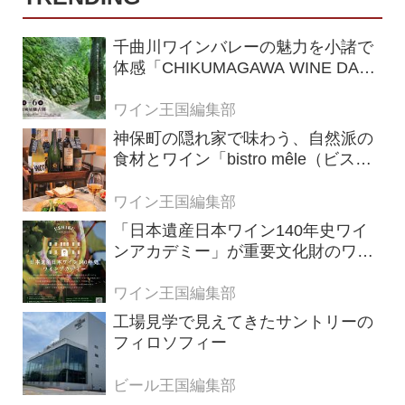
千曲川ワインバレーの魅力を小諸で
体感「CHIKUMAGAWA WINE DAYS
2026」9月5・6日に開催！！
ワイン王国編集部
神保町の隠れ家で味わう、自然派の
食材とワイン「bistro mêle（ビスト
ロ メレ）」
ワイン王国編集部
「日本遺産日本ワイン140年史ワイ
ンアカデミー」が重要文化財のワイ
ナリー「牛久シャトー」で開講！
（2026年6月28日応募締め切り）
ワイン王国編集部
工場見学で見えてきたサントリーの
フィロソフィー
ビール王国編集部