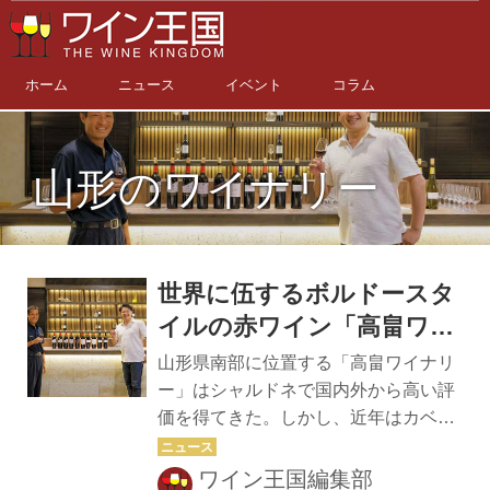
ホーム
ニュース
イベント
コラム
山形のワイナリー
世界に伍するボルドースタ
イルの赤ワイン「高畠ワイ
ナリー」（山形県）
山形県南部に位置する「高畠ワイナリ
ー」はシャルドネで国内外から高い評
価を得てきた。しかし、近年はカベル
ネ・ソーヴィニヨンに注力し長期熟成
可能なボルドー・スタイルの赤ワイン
ワイン王国編集部