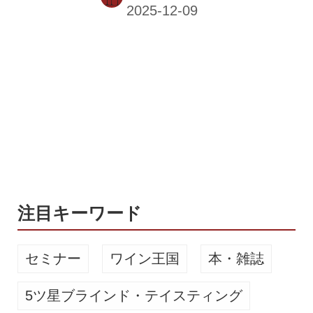
を生み出している。その進化に、ソム
リエの矢田部匡且（やたべ まさかつ）
氏が迫った。 山形県南部の置賜（おき
たま）盆地にある高畠町は、古くから
丘や丘に囲まれた実り豊かな住みよい
土地を意味する「まほろばの里」と呼
ばれてきた。奥羽山脈、吾妻連峰、飯
豊連峰、蔵王連峰に四方を囲まれ、降
水量が少なく昼夜の寒暖差が大きい気
候条件は果樹栽培に好適で、なかでも
ブドウ栽培の歴史は長い。明治初期か
ら栽培が始まり、現在ではデラウェア
注目キーワード
やシャルドネ...
セミナー
ワイン王国
本・雑誌
5ツ星ブラインド・テイスティング