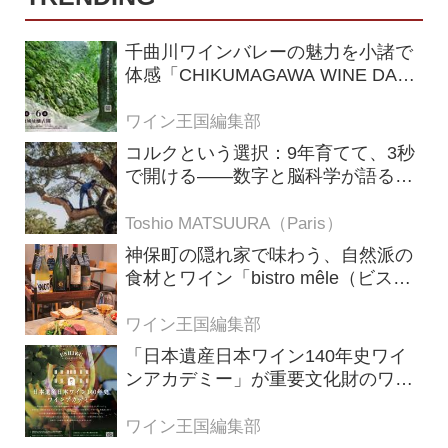
千曲川ワインバレーの魅力を小諸で
体感「CHIKUMAGAWA WINE DAYS
2026」9月5・6日に開催！！
ワイン王国編集部
コルクという選択：9年育てて、3秒
で開ける——数字と脳科学が語る栓
の理由
Toshio MATSUURA（Paris）
神保町の隠れ家で味わう、自然派の
食材とワイン「bistro mêle（ビスト
ロ メレ）」
ワイン王国編集部
「日本遺産日本ワイン140年史ワイ
ンアカデミー」が重要文化財のワイ
ナリー「牛久シャトー」で開講！
（2026年6月28日応募締め切り）
ワイン王国編集部