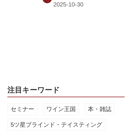
ぞれの特徴を生かした創作料理とペア
リングで、その多彩な味わいと奥深い
魅力を紹介した。 「藁焼き鰹とホエイ
バンズのハンバーガー仕立て」×イタ
リア エミリア・ロマーニャ ワイン 熟
成18カ月のミモレットの味噌醤油の風
味が、タタキ鰹のバンズに見事にマッ
チする。 赤身の鰹に合わせたペアリン
グは、イタリア エミリア・ロマーニャ
州モデナの自然派ワイン『プントロー
ザ』。濃い色調のロゼで、エレガント
な香り。発泡が心地いい。 「季...
注目キーワード
セミナー
ワイン王国
本・雑誌
5ツ星ブラインド・テイスティング