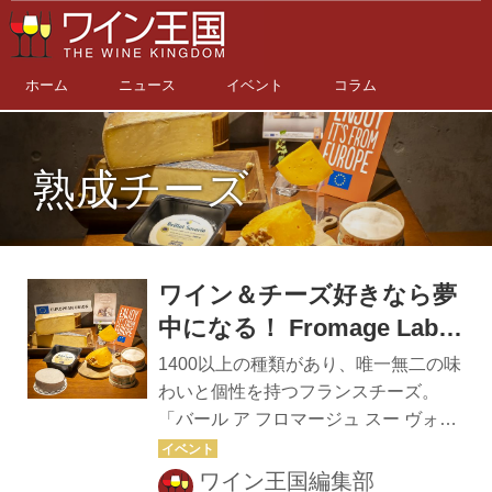
ホーム
ニュース
イベント
コラム
熟成チーズ
ワイン＆チーズ好きなら夢
中になる！ Fromage Lab～
ようこそ、フランスチーズ
1400以上の種類があり、唯一無二の味
の実験室へ！
わいと個性を持つフランスチーズ。
「バール ア フロマージュ スー ヴォワ
ル」（二子玉川）の藤田洋介シェフが
フレッシュタイプと熟成チーズ、それ
ワイン王国編集部