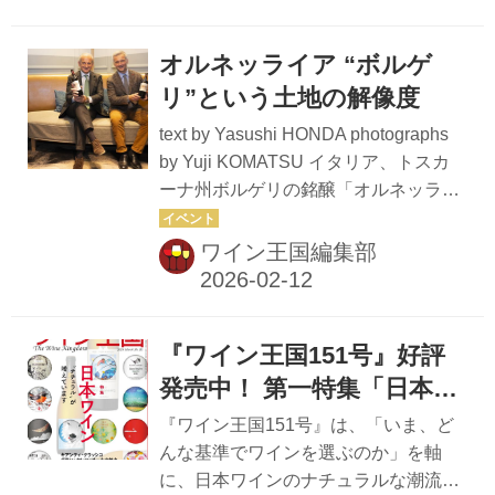
ントリー、ディアジオ、ペルノ・リカ
ールの協賛のもと、世界8都市のバー
オルネッライア “ボルゲ
より10名のトップバーテンダーが一堂
に会する。当日は、フリーフローで各
リ”という土地の解像度
バーステーションを巡り、ゲストバー
text by Yasushi HONDA photographs
ごとのカクテルを自由にテイスティン
by Yuji KOMATSU イタリア、トスカ
グし、それぞれの背景にあるストーリ
ーナ州ボルゲリの銘醸「オルネッライ
ーや独自のスタイルを体験できる。東
ア」。1981年にロドヴィコ・アンティ
京エディション虎ノ門を象徴する
ノリ氏によって設立され、85年に初ヴ
ワイン王国編集部
「Gold Bar at EDITI...
ィンテージをリリース。名門フレスコ
バルディ家がオーナーとなったのは
2005年で、以来、多くのワインファン
『ワイン王国151号』好評
を魅了し続けている。オルネッライア
CEOランベルト・フレスコバルディ侯
発売中！ 第一特集「日本ワ
爵と、生産管理マネジャーのマルコ・
イン“ナチュラルが増えて
『ワイン王国151号』は、「いま、ど
バルシメッリ氏が来日し『オルネッラ
います”」 第二特集「頂点
んな基準でワインを選ぶのか」を軸
イア』2022年ヴィンテージ試飲セミナ
に、日本ワインのナチュラルな潮流、
を成す キアンティ・クラ
ーを開催した。 オルネッライアが熟成