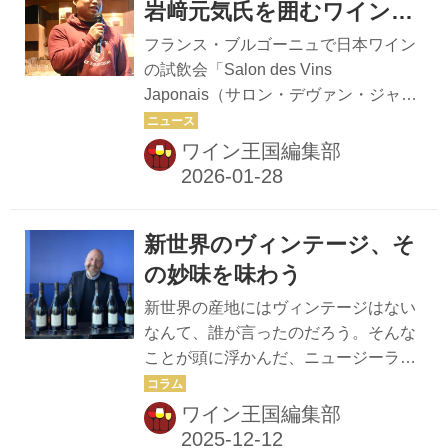
岩﨑元気氏を囲むワイン会
を開催！ in 築地ボン・マル
フランス・ブルゴーニュで日本ワイン
シェ
の試飲会「Salon des Vins
Japonais（サロン・デヴァン・ジャポ
ネ）」を主宰し、日本ワインの魅力を
世界に向けて発信する、新進気鋭の醸
ワイン王国編集部
造家・岩﨑元気氏。岩﨑氏が日本で手
がけた希少なワインを「築地ボン・マ
ルシェ」薄 公章シェフの料理とともに
新世界のヴィンテージ、そ
堪能するワインディナーが1月18日に
で開催された。司会・進行はワインジ
の妙味を味わう
ャーナリスト、元ワイン王国編集長の
新世界の産地にはヴィンテージはない
村田惠子さんが務めた。 岩﨑氏ブルゴ
なんて、誰が言ったのだろう。そんな
ーニュ大学でブドウ栽培・ワイン醸造
ことが頭に浮かんだ、ニュージーラン
を修め、「アンヌ・グロワ」や「コン
ド「クラギー・レンジ」のトップキュ
ト・アルマン」「コント・ラフォン」
ヴェの垂直テイスティング。ビジネス
ワイン王国編集部
「ブリューレ・ロック」など銘醸ワイ
マネジャーのマーク・カンリフ氏がガ
ナリーで研鑽を積み、ワイン造り...