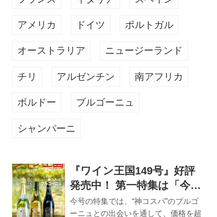
アメリカ
ドイツ
ポルトガル
オーストラリア
ニュージーランド
チリ
アルゼンチン
南アフリカ
ボルドー
ブルゴーニュ
シャンパーニ
『ワイン王国149号』好評
発売中！ 第一特集は「今、
飲むべき“神コスパ”ブルゴ
今号の特集では、“神コスパ”のブルゴ
ーニュ」
ーニュとの出会いを通して、価格を超