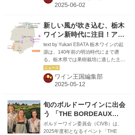
イン・チャレンジ（International Wine
物多様性などの持続可能性を高めるプ
Challenge、以下IWC）2025におい
ロジェク...
て、金賞を受賞した。また、『同 登美
新しい風が吹き込む、栃木
甲州 2023年』『同 津軽 シャルドネ＆
ピノ・ノワール スパークリング 2019
ワイン新時代に注目！アカ
年 60ヶ月熟成』は銀賞を受賞した。 ●
デミー・デュ・ヴァンにて
text by Yukari EBATA 栃木ワインの起
サントリー株式会社 常務執行役員 ワ
リレー講座が開講！
源は、140年前の明治時代にまで遡
イン本部長 吉雄 敬子 コメント 青森県
る。栃木県では果樹栽培に適した土地
津軽地方、また長野県高山村の関係者
柄からブドウ栽培も盛んに行われ、ワ
の皆様と一丸となって、ブドウ...
イン造りの歴史も非常に長い。20世紀
ワイン王国編集部
の終わりまでは県内に2軒しかワイナ
リーがなかったが、2000年以降、新た
なワイナリーが次々と誕生し、現在で
旬のボルドーワインに出会
は8ワイナリーのうち7軒が栃木県産ブ
ドウによるワイン造りを行い、さらに
う 「THE BORDEAUX
3者が委託醸造の形でワインを造りな
EXPERIENCE」開催
ボルドーワイン委員会（CIVB）は、
がらワイナリー設立準備を進めてい
2025年度初となるイベント「THE
る。 リレー講座「シリーズ栃木ワイン