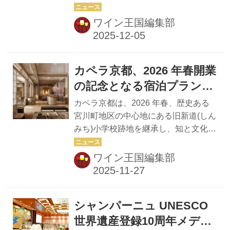
応えです。ボルドーの“今”と“これか
パーニュ」 150号記念！豪
を持ち、風土を表現した高品質なワイ
ら”、そして未来へと歩むシャンパーニ
ワイン王国編集部
ンを生み出す「サントリー登美の丘ワ
華読者プレゼントも！
ュの動き——世界の主要産地がどんな
イナリー」、北海道...
方向へ進み、どんな価値を生み出そう
としているのか。その“大きな流れ”を
カペラ京都、2026 年春開業
把握することで、日々のワイン選びに
自信が生まれ、レストランでも自宅で
の記念となる宿泊プランの
も、選んだ一本があなたの食卓により
予約開始
カペラ京都は、2026 年春、歴史ある
強い意味を持ち始めます。さらに本号
宮川町地区の中心地にある旧新道(しん
では、日本の魅力にもフォーカスしま
みち)小学校跡地を継承し、知と文化の
す。「北陸 酒ツーリズム」では、地域
探訪の場として開業する。オープンに
ならではの食文化とワイン・日本酒の
先立ち、2026年3月23日以降の宿泊予
ワイン王国編集部
関係性を知ることで、“土地を味わ
約受付を開始した。滞在の中心となる
う”視点が自然と身につきます。冬の富
のは、カペラ京都ならではの文化体験
良野をめ...
「カペラキュレーツ」。宿泊と体験を
シャンパーニュ UNESCO
通して、この町の伝統、精神、美意識
に深く触れ、滞在そのものが人生を彩
世界遺産登録10周年メディ