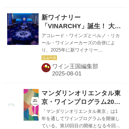
に精通した4人のテイスターの“推しシ
ャン”も見逃せません。この夏を彩るあ
新ワイナリー
なたの“推しシャン”を見つけてくださ
い。今号はシャンパーニュだけでな
「VINARCHY」誕生！ 大
く、カバ、フランチャコルタのスパー
阪・関西万博オーストラリ
アコレード・ワインズとペルノ・リカ
クリングもご紹介！この夏は泡三昧！
アパビリオンで設立レセプ
ール・ワインメーカーズの合併によ
連載企画「髭男爵ひぐち君と行く星野
り、2025年に新ワイナリー
ション開催
リゾートワイン旅」Vol.2、バーベキュ
「VINARCHY」社が誕生した。これを
ー好きなワインディレクター田邉公一
記念し、6月23日に大阪・関西万博オ
ワイン王国編集部
ソムリエによる「バーベキューには“い
ーストラリアパビリオンで設立レセプ
いワイン”が必要だ！」も見逃せな
ションが行われた。国内のワイン事業
い。...
関係者が多く来場し、Vinarchy社へ期
マンダリンオリエンタル東
待を寄せた。 Vinarchy社は、2025年5
月に設立された。同社は、革新的なフ
京・ワインプログラム2025
ォーマットや製品、より多くの人々を
6月27、28日は「WORLD
「マンダリンオリエンタル東京」は1
ワインの世界に迎え入れる包括的な体
WINE FAIR」を開催
年を通してワインプログラムを開催し
験を通じて、ワインを再定義するため
ている。第10回目の開催となる今回は