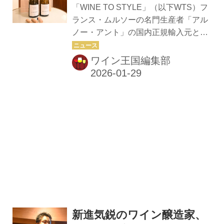
ワインの試飲会も実施された。 初めに
ルイ・アント氏が来日し、
「WINE TO STYLE」（以下WTS）フ
ワインジャーナリストの水上 彩さんが
特別セミナーを開催
ランス・ムルソーの名門生産者「アル
「日本ワインの現状とワインツーリズ
ノー・アント」の国内正規輸入元とし
ムの可能性」と題したセミナーを行っ
て取り扱いを始めると発表した。これ
た。4県の地形や観光についての解説
に伴い、アルノー・アント氏の息子で
ワイン王国編集部
を行い、ツーリズムの可能性について
あり、ルグラン・パリの仕入れ担当と
語った。 その後、各県のパネリストに
して活躍しているルイ・アント氏を迎
よるトーク...
え、1月28日に「ルグラン・フィー
ユ・エ・フィス東京」でマスタークラ
スセミナーを開催した。 当日は初めて
取り扱う2021年ヴィンテージの披露に
加え、一足先に取り扱いを開始した
「ブノワ・アント」の2023年ヴィンテ
ージを紹介した。さらに、ブルゴーニ
ュをはじめとする厳選ラインナップを
テイスティングする特別な機会となっ
た。来場者はブルゴーニュやロワ...
新進気鋭のワイン醸造家、