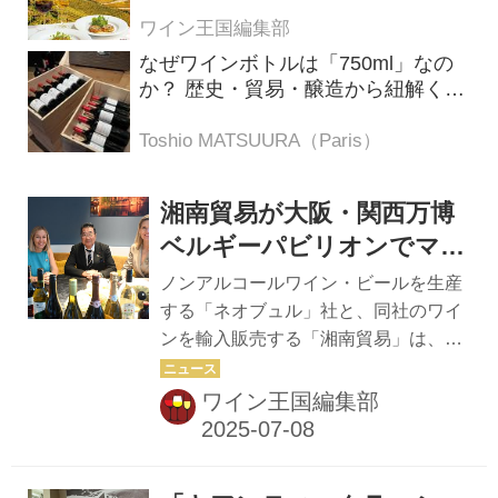
ト・アディジェ」 第一特集「ソムリ
エが偏愛するシャンパーニュ」 第二
ワイン王国編集部
特集「この夏の主役！ ナチュラルな
なぜワインボトルは「750ml」なの
ロゼワイン」
か？ 歴史・貿易・醸造から紐解く4
つの仮説
Toshio MATSUURA（Paris）
湘南貿易が大阪・関西万博
ベルギーパビリオンでマリ
アージュイベントを開催
ノンアルコールワイン・ビールを生産
ノンアルコールワイン・ビ
する「ネオブュル」社と、同社のワイ
ンを輸入販売する「湘南貿易」は、大
ールとベルギー料理などを
阪・関西万博の「ベルギーパビリオ
提供
ン」のオフィシャルゴールドパートナ
ワイン王国編集部
ーを務めている。これを記念し、6月
10日にベルギーパビリオンでネオブュ
ル・湘南貿易主催のパーティーが開催