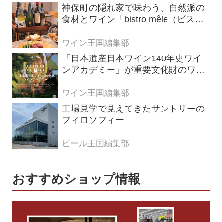
神保町の隠れ家で味わう、自然派の
食材とワイン「bistro mêle（ビスト
ロ メレ）」
ワイン王国編集部
「日本遺産日本ワイン140年史ワイ
ンアカデミー」が重要文化財のワイ
ナリー「牛久シャトー」で開講！
（2026年6月28日応募締め切り）
ワイン王国編集部
工場見学で見えてきたサントリーの
フィロソフィー
ビール王国編集部
おすすめショップ情報