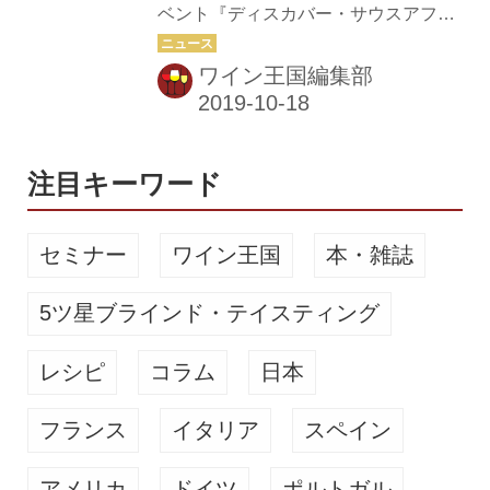
ベント『ディスカバー・サウスアフリ
を開催
リーディングカンパニー「KWV」で
カ 東京 2019』を、10月9日(水)に開催
す。ブドウ栽培農家の組合を前身とす
した。ワイン業界関係者対象の試飲商
ワイン王国編集部
るKWV。今では、南アフリカにおける
談会では南アフリカ在住の講師による
ワインとブランデーの最大の輸出業...
マスタークラスを実施するとともに、
試飲会も開催。200名の参加者があっ
たという。また、ラグビーワールドカ
注目キーワード
ップ日本開催を記念した一般ワイン愛
好家を対象としたテイスティングイベ
セミナー
ワイン王国
本・雑誌
ントには幅広い層が集まり、南アフリ
カワインへの理解を深めた。 試飲会で
5ツ星ブラインド・テイスティング
見つけたユニークかつ美味しい南アフ
リカワインをピックアップした。
レシピ
コラム
日本
フランス
イタリア
スペイン
アメリカ
ドイツ
ポルトガル