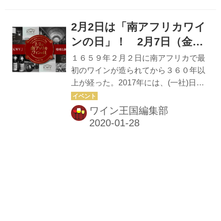
ター・フェレイラ氏がオンラインセミ
ナーを開催した。 MCCは南アフリカ
2月2日は「南アフリカワイ
ワインの成長株で、現在は257社によ
り年間1000万本近く醸造されている。
ンの日」！ 2月7日（金）
80パーセントを輸出し、日本は8番目
にアフリカ料店でイベント
１６５９年２月２日に南アフリカで最
に多い輸出国となっている。CCPAは
を開催！
初のワインが造られてから３６０年以
1992年に誕生した。大規模ワイナリー
上が経った。2017年には、(一社)日本
（年間50万本以上を生産）7社が生産
記念日協会が”２月２日は南アフリカワ
量の70パーセントほどを占める。7社
インの日”と制定。今年は、南アフリカ
ワイン王国編集部
のうちの1社が、西ケープ州ロバート
ワインの日を祝し、２月７日（金）に
ソンにある「グラハム・ベッ...
日本市場で最も売れている南アフリカ
ワイン「KWV」のワイン7種と、南ア
フリカの料理を楽しむ会が開催され
る。 イベント詳細 ■日時：2020年2月
7日（金）18：00～21：00 ■会場：
『トライブス』（Tribes アフリカ料理
店） 東京都新宿区荒木町 ７-１４ ＡＸ
ＡＳ四谷三丁目 １階 ■会費：女性１５