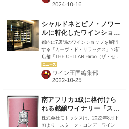
インを紹介し、ワイン造りにかける思
いやテロワールを語った。 マリヌーの
創立は2007年。アメリカ・カリフォル
シャルドネとピノ・ノワー
ニア出身のアンドレアさんと、南アフ
リカ・ステレンボッシュ出身のクリス
ルに特化したワインショッ
氏が、スワート地方の可能性に賭け、
プ 「ザ・セラー広尾」が
都内に7店舗のワインショップを展開
設立した。 2020年までに『プラッタ
する「カーヴ・ド・リラックス」の新
ーズ 南アフリカワインガイド』で5ツ
店舗「THE CELLAR Hiroo（ザ・セラ
星を30回も受賞、そのうち「プラター
ー広尾）」が東京・南麻布にオープン
ズ・ワイナリー・オブ・ザ・イヤー」
した。 同店ではシャルドネとピノ・ノ
ワイン王国編集部
を４回受賞するなど、ごく短期間で安
ワールにこだわり、ブルゴーニュをは
定した高評価を得るワイナリーとなっ
じめ、南アフリカや日本などの新興産
た...
地も含め、約500種類のワインを取り
南アフリカ1級に格付けら
そろえる。店の奥には、テイスティン
グルームを設け、日替わりで有料試飲
れる銘醸ワイナリー「スタ
も用意している。試飲アイテムの情報
ーク・コンデ・ワインズ」
株式会社モトックスは、2022年8月下
はツイッターやインスタグラムで発信
の『ザ・プレス・クラブ
旬より「スターク・コンデ・ワイン
する。希少なワインも登場するかもし