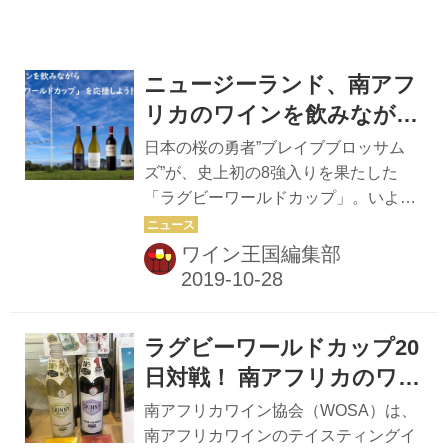
００円、男性２０００円 （男女ペアで
の来場は、２人で３０００円） 概要
ニュージーランド、南アフ
リカのワインを飲みながら
「ラグビーワールドカッ
日本の桜の勇者”ブレイブブロッサム
プ」を応援しよう！
ズ”が、史上初の8強入りを果たした
「ラグビーワールドカップ」。いよい
よ11月2日（土）はイングランドvs南
アフリカの決勝戦です！！ 前日の11月
ワイン王国編集部
1日（金）は、ニュージーランドvsウ
ェールズの3位決定戦！ 皆でワインを
片手にラグビーを応援しませんか？
ラグビーワールドカップ20
今、アツイ注目を集め、ニューワール
ドをリードする産地の一つ南アフリカ
日対戦！ 南アフリカのワイ
からは、この2アイテムをピックアッ
ンが一堂に ディスカバー・
南アフリカワイン協会（WOSA）は、
プ。 一つ目は、昨年設立100周年を迎
サウスアフリカ 東京 2019
南アフリカワインのテイスティングイ
えた、南アフリカワイン界を牽引する