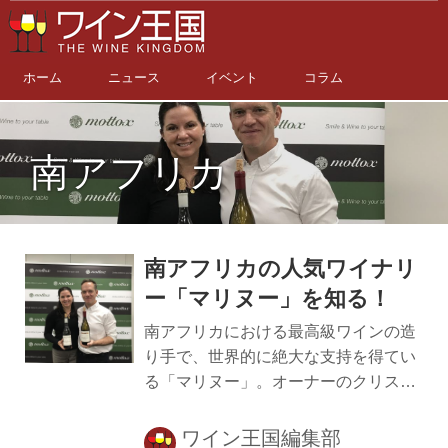
ホーム
ニュース
イベント
コラム
南アフリカ
南アフリカの人気ワイナリ
ー「マリヌー」を知る！
南アフリカにおける最高級ワインの造
り手で、世界的に絶大な支持を得てい
る「マリヌー」。オーナーのクリス・
マリヌー氏と、妻で醸造家のアンドレ
アさんが来日し、単一畑シリーズのワ
ワイン王国編集部