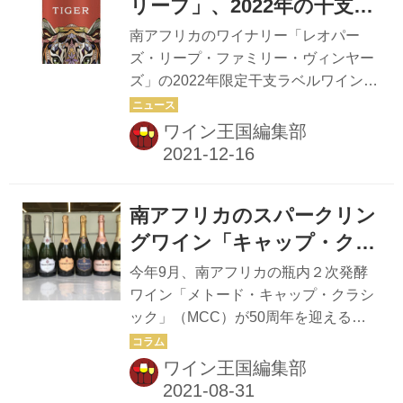
イベント。 リアルタイムで廣瀬氏と生
リープ」、2022年の干支ラ
産者とのトークが楽しめるだけでな
ベル『タイガー・レッド』
南アフリカのワイナリー「レオパー
く、チャットやアンケートでコミュニ
発売
ズ・リープ・ファミリー・ヴィンヤー
ケーションを取りながら、廣瀬氏と一
ズ」の2022年限定干支ラベルワイン
緒にワインのテイスティングもできる
『タイガー・レッド』を12月16日から
のが魅力だ。 第2回目となる今回のテ
数量限定で発売する。 『タイガー・レ
ワイン王国編集部
ーマは「南アフリカ」。南アフリカで
ッド』は2022年の干支・寅をモチーフ
国民的スポーツとして親しまれるラグ
にして造られた、日本限定発売の赤ワ
ビーの強...
イン。新年のお祝いにふさわしい華や
南アフリカのスパークリン
かな虎の絵柄は“虎の子”をコンセプト
として描かれたもので、飲み手にとっ
グワイン「キャップ・クラ
て2022年が大切でかけがえのない１年
シック」と 「グラハム・
今年9月、南アフリカの瓶内２次発酵
になるようにという思いが込められて
ベック・ワインズ」の美味
ワイン「メトード・キャップ・クラシ
いる。 「レオパーズ・リープ・ファミ
ック」（MCC）が50周年を迎える。
しさの秘密
リー・ヴィンヤーズ」とは 南アフリカ
これを記念し、キャップ・クラシック
のワイン産業近代化の先駆者であるル
生産者協会（CCPA）会長で「グラハ
ワイン王国編集部
パート家が1999年に設立。世界40カ国
ム・ベック・ワインズ」醸造長のピー
以上で販売されている、南...