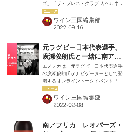
ズ」『ザ・プレス・クラブ カベルネ・
カベルネ・ソーヴィニヨ
れないので、要チェックだ。 これまで
ソーヴィニヨン 2020年』の取り扱い
ン 2020年』が新発売
のショップは虎ノ門、有楽町などビジ
を開始した。 『ザ・プレス・クラブ
ワイン王国編集部
ネス街が中心だったが、今回は住民も
カベルネ・ソーヴィニヨン 2020年」
多い地域での開店となった。 「...
は、カベルネ・ソーヴィニヨンのエレ
ガントな果実味とタンニン、程よい樽
元ラグビー日本代表選手、
感を楽しめる赤ワインだ。 生産者の
「スターク・コンデ・ワインズ」は、
廣瀬俊朗氏と一緒に南アフ
ファーストヴィンテージがその年の南
リカワインを知るオンライ
エノテカは、元ラグビー日本代表選手
アフリカ最高峰のカベルネの1本に輝
ンセミナー開催！
の廣瀬俊朗氏がナビゲーターとして登
いたことで一躍脚光を浴びたワイナリ
場するオンライントークイベント『廣
ー。同商品のラベルには「スターク・
瀬俊朗のワインにトライ！』を3月12
コンデ・ワインズ」が当時使っていた
日に開催する。 ラグビー×ワインの斬
ワイン王国編集部
プレス機が描かれ、年月を経た今日も
新なトークイベント 毎回さまざまな国
変わることのないクラフトマン精神を
をテーマに、ラグビーとワインを新た
表...
な切り口で紹介し、ワインをいつもと
南アフリカ「レオパーズ・
違う視点から、より気軽に楽しめる本