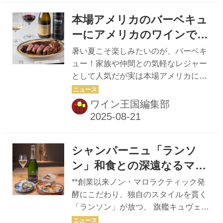
統を守りつつ、感性に響くマリアージ
本場アメリカのバーベキュ
ュを追求している。 秋の特別コース料
理に、日本ワインを代表する「マンズ
ーにアメリカのワインで乾
ワイン」のプレミアムワイン『ソラリ
杯！「1924」
暑い夏こそ楽しみたいのが、バーベキ
ス』を含む５アイテムを厳選して提供
ュー！家族や仲間との気軽なレジャー
する。 「勝沼からは日本古来の甲州を
として人気だが実は本場アメリカには
近代的なシャルマ方式で仕上げた『酵
奥深い歴史と文化がある。「達人」に
母の泡ブリュット』と、温故知新に醸
話を聞きながらワインとのベスト・バ
ワイン王国編集部
造家の感性が共鳴した『ガーベラ』。
ーベキューペアリングを探る。 日本で
小諸からは『ソラリス』のシャルド
は、バーベキューというと「河原で焼
ネ、メル...
肉」のイメージが強いが、「本場アメ
シャンパーニュ「ランソ
リカでは、歴史、土地、生活、家族、
そして物語と、さまざまな要素が組み
ン」和食との深遠なるマリ
合わさっている。非常に奥が深く成熟
アージュ
**創業以来ノン・マロラクティック発
した文化なのです」と日本バーベキュ
酵にこだわり、独自のスタイルを貫く
ー協会会長の下城民夫氏。
「ランソン」が放つ、 旗艦キュヴェ
BBQRUB（バーベキューラブ）と呼ば
『ランソン ブラック クリエイショ