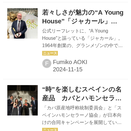
の良さを語ってくれた。 ボルドー右岸
若々しさが魅力の“A Young
の最高峰の一つで「ペトリュスに迫
る」と評されるのがポムロールの「シ
House”「ジャカール」が
ャトー・ラフルール」だ。力強さとフ
創業60周年記念パーティー
公式リーフレットに、“A Young
ィネスを併せ持ち、その華やかな香り
を開催
House”と謳っている「ジャカール」。
はグラスを手にする人を瞬時に魅了す
1964年創業の、グランメゾンの中では
る。 ラフルールの名はポムロールのプ
若いシャンパーニュハウスだ。2024年
ラトーに位置する4.5ヘクタールのリュ
に60周年を迎え、10月に「ホテル雅叙
Fumiko AOKI
F
ーディ―に由来する。1872年にアン
園東京」で創立記念パーティーを開催
リ・グルルー氏が所有者となり、この
した。初来日したセバスチャン・ブリ
地に家とセラ...
アン社長は、会場に集った顧客やファ
“時”を楽しむスペインの名
ンを前に、祝賀会でともに乾杯できる
喜びを語った。
産品 カバとハモンセラー
ノの魅力を伝える合同キャ
「カバ原産地呼称統制委員会」と「ス
ンペーンを展開中
ペインハモンセラーノ協会」が日本向
けの合同キャンペーンを展開してい
る。 欧州連合（EU）が世界に向けて