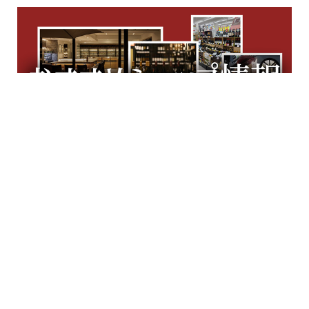
た。 この度来日したトム・エイキンズ
パートナーシェフ､そしてシェフ・
ド・キュイジーヌのリチャード・マク
レラン氏とヘッドソムリエの矢田部匡
且氏に「テロワール・日本」プロジェ
クトについての思いを語っていただ...
「シャトー・メルシャン
椀子ワイナリー」にて「シ
ャトー・メルシャン フェ
2024年5月25日（土）、26日（日）に
スティバル2024」を5月25
「シャトー・メルシャン勝沼ワイナリ
ー」「同 桔梗ヶ原ワイナリー」、「同