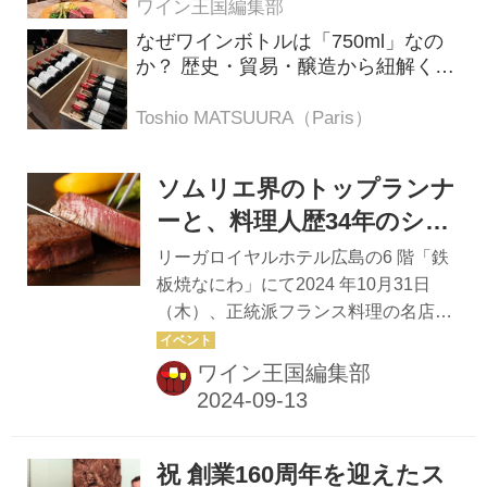
ワイン王国編集部
なぜワインボトルは「750ml」なの
か？ 歴史・貿易・醸造から紐解く4
つの仮説
Toshio MATSUURA（Paris）
ソムリエ界のトップランナ
ーと、料理人歴34年のシェ
フによる饗宴『情野博之ソ
リーガロイヤルホテル広島の6 階「鉄
ムリエ×鉄板焼なにわ コラ
板焼なにわ」にて2024 年10月31日
（木）、正統派フランス料理の名店
ボレーションディナー』
「レストラン アピシウス」のシェフソ
10月31日（木）18：30～開
ムリエ 情野博之氏を招き、鉄板焼と厳
ワイン王国編集部
催
選ワインのペアリングを楽しむ一夜限
りのイベント「コラボレーションディ
ナー」が開催される。 お申込みはこち
祝 創業160周年を迎えたス
らから！ 開業30周年記念 「情野博之