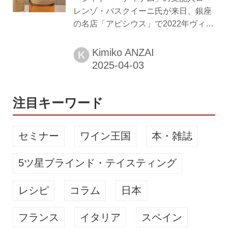
ンかで計7アイテムを供出。世界中の
レンゾ・バスクイーニ氏が来日、銀座
ワインラヴァーを虜にするボルドー右
の名店「アピシウス」で2022年ヴィン
岸の伝説的ワイン「シャトー・ペトリ
テージがお披露目された。そこで気づ
ュス」の『1976年』やサン・テミリオ
かされたのは甘口ワインのペアリング
Kimiko ANZAI
K
ンのトップシャトー「シュヴァル・ブ
の大きな可能性。22年ヴィンテージの
ラン」が手掛ける白ワイン『ル...
魅力をバスクイーニ氏に、新たなマリ
アージュの楽しみをエグゼクティブソ
ムリエの情野博之氏に聞いた。 テーブ
注目キーワード
ルに登場したのは『シャトー・ディケ
ム2022年』のマチュザレムボトル（6
セミナー
ワイン王国
本・雑誌
リットル）。この豪華さに一同が驚
き、ため息をついた。“世界最高峰の貴
5ツ星ブラインド・テイスティング
腐ワイン”シャトー・ディケムのマチュ
ザレムなど、そうそうお目にかかれる
レシピ
コラム
日本
ものではない。「アピシウス」エグゼ
クティブソムリエの情野博之氏がコル
ク...
フランス
イタリア
スペイン