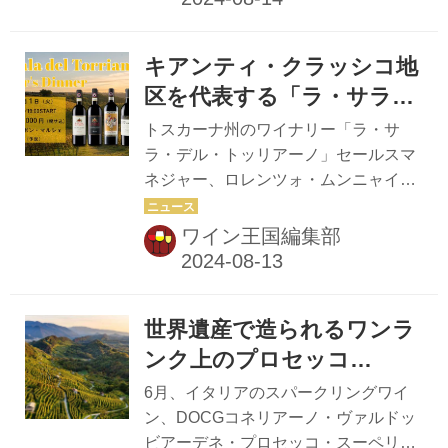
は、スペインの固有品種ティント・フ
ジのワインの魅力を探った。
ィノ...
キアンティ・クラッシコ地
区を代表する「ラ・サラ・
デル・トッリアーノ」来日
トスカーナ州のワイナリー「ラ・サ
メーカーズディナー 10月
ラ・デル・トッリアーノ」セールスマ
ネジャー、ロレンツォ・ムンニャイー
1日（火）開催
ニ氏の来日に合わせ、同ワイナリーの
メーカーズディナーを開催します！ 日
ワイン王国編集部
時は10月1日（火）18:30～。 「築地
ボン・マルシェ」薄シェフによるトス
カーナ料理と、第3回「JETCUP」優
世界遺産で造られるワンラ
勝者・本多康志氏によるワインの解説
とともに、ラ・サラのワインを堪能し
ンク上のプロセッコ
ませんか？ お申込みはこちらから！
「DOCGコネリアーノ・ヴ
6月、イタリアのスパークリングワイ
※外部リンクにジャンプします 皆さま
ァルドッビアーデネ・プロ
ン、DOCGコネリアーノ・ヴァルドッ
のご参加をお待ちしております！ トス
ビアーデネ・プロセッコ・スーペリオ