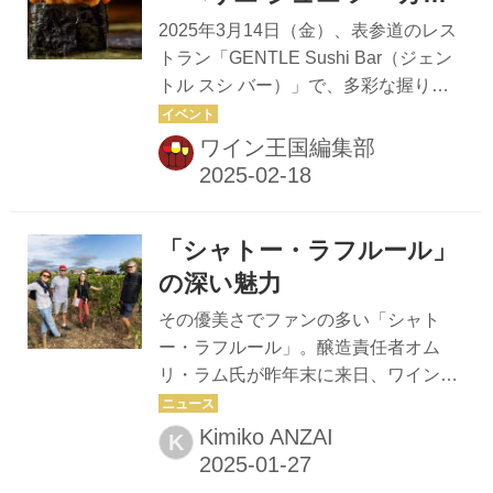
だ。異なる酒米や、酵母の異なる原
ズディナー in GENTLE
2025年3月14日（金）、表参道のレス
酒、生酛、過去に仕込んだサケを保存
Sushi Bar」で鮨×シャンパ
トラン「GENTLE Sushi Bar（ジェン
しておいたヴァン・ド・レゼルヴなら
トル スシ バー）」で、多彩な握りや
ーニュのマリアージュを楽
ぬサケ・ド・レゼルヴなど、さまざま
つまみが織りなす特別コースと「ペリ
しもう
な原酒を“アッサンブラージュ”して造
エ ジュエ」のシャンパーニュのマリア
ワイン王国編集部
り上げる。 普通の酒造メーカーなら毎
ージュを楽しむ「ペリエ ジュエ メー
年、タイプの異なるサケを数種類仕込
カーズディナー in GENTLE Sushi
むのが通...
Bar」が開催される。 “シャンパーニュ
「シャトー・ラフルール」
の芸術品”と称されるペリエ ジュエの
シャンパーニュを、この日だけの特別
の深い魅力
なコースに合わせる。 特別コースの内
その優美さでファンの多い「シャト
容は、車海老、鯛、大トロなど、産地
ー・ラフルール」。醸造責任者オム
直送の新鮮な魚の握りや、旬の食材を
リ・ラム氏が昨年末に来日、ワインメ
使用した焼き物、煮物、天ぷらなど。
ディアとともに焼き鳥を楽しんだ。ま
アネモネ(秋明菊)が描かれた美しいボ
るで忘年会のようなリラックスした雰
Kimiko ANZAI
K
トルでも知られる『ベル エポック...
囲気の中で、シャトー・ラフルールの
造りの美しさの秘密と、和食との相性