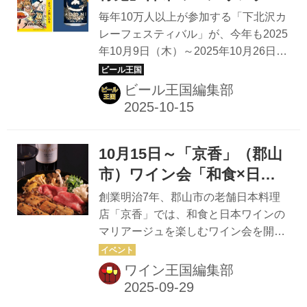
やかな風に包まれたワイナリーで、一
楽しめる！「下北沢カレー
毎年10万人以上が参加する「下北沢カ
日限りの饗宴が開かれる マンズワイン
フェスティバル」参加11店
レーフェスティバル」が、今年も2025
株式会社は、2025年12月14日
年10月9日（木）～2025年10月26日
舗でカレーとセットで販売
（日）、長野県小諸市の「マンズワイ
（日）に開催される。 こちらに参加す
ン小諸ワイナリー」にて、ランチイベ
る11店舗とヤッホーブルーイングの代
ビール王国編集部
ント『ソラリス・ハーモニー ～音と風
表製品である「インドの青鬼」とがコ
と葡萄の詩～』を初開催する。 本イベ
ラボレーション。 「インドの青鬼」
ン...
は、ホップ由来の驚愕の苦味が特徴の
10月15日～「京香」（郡山
ビールで、カレーの辛さと相性抜群。
イベント期間中のみのセット販売にな
市）ワイン会「和食×日本
る。 コラボ店舗の詳細はこちら *店舗
わいん」開催
創業明治7年、郡山市の老舗日本料理
によって料金は異なります。 *ペアリ
店「京香」では、和食と日本ワインの
ング理論で「Comparing（強調）とし
マリアージュを楽しむワイン会を開催
て「苦味」×「辛味」の掛け合わせ
する。 第8回を迎える人気のワイン
で、双方の味が引き立ち合う」と言わ
会、創業140年を迎えた昨年は充電期
ワイン王国編集部
れています。 下北沢カレーフェスティ
間としてお休みし、2年ぶりの開催と
バルとは？ 下北...
なった。 テーマは「伝統と革新」。伝