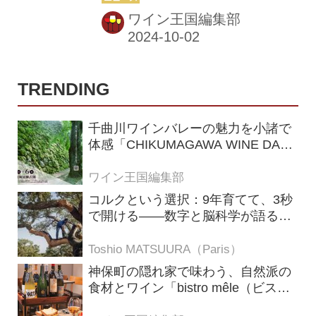
発信する高品質な農産物のプロモーシ
ワイン王国編集部
ョン“ENJOY, IT’S FROM EUROPE”の
一環で、2026年までの3年間にわたり
行われる。プロフェッショナルと一般
愛好家の双方に向け、ほしい情報にア
TRENDING
クセスできるサイトの開設やセミナー
の実施を予定しているという。 6月に
千曲川ワインバレーの魅力を小諸で
同プロモーションのオープニングセレ
体感「CHIKUMAGAWA WINE DAYS
モニーとして、ワインや食のプロフェ
2026」9月5・6日に開催！！
ッショナルが集うディナーパーティー
ワイン王国編集部
が開かれた。カバ原産地呼称統制委員
コルクという選択：9年育てて、3秒
会のジュディット・マネロさんと、ス
で開ける——数字と脳科学が語る栓
ペインハモンセラーノ協...
の理由
Toshio MATSUURA（Paris）
神保町の隠れ家で味わう、自然派の
食材とワイン「bistro mêle（ビスト
ロ メレ）」