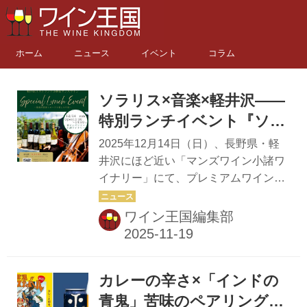
ホーム
ニュース
イベント
コラム
ソラリス×音楽×軽井沢――
特別ランチイベント『ソラ
リス・ハーモニー ～音と風
2025年12月14日（日）、長野県・軽
と葡萄の詩～』開催！
井沢にほど近い「マンズワイン小諸ワ
イナリー」にて、プレミアムワイン
「ソラリス」と音楽・美食を融合させ
たランチイベント『ソラリス・ハーモ
ワイン王国編集部
ニー ～音と風と葡萄の詩～』が開催さ
れる。本イベントは軽井沢の名店「リ
ストランテ小林」による特別コース料
カレーの辛さ×「インドの
理と、信州ゆかりの演奏家による生演
奏が楽しめる「五感の饗宴」だ 冬の軽
青鬼」苦味のペアリングを