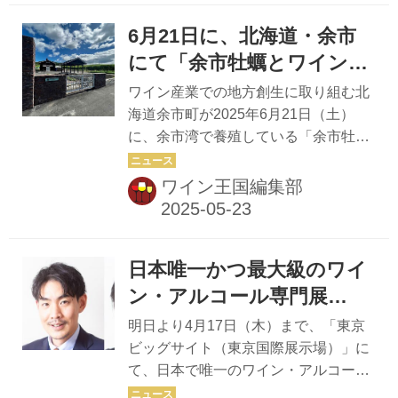
れる。 奥湯本に佇む「はつはな」は、
6月21日に、北海道・余市
湯坂山や須雲川の自然に囲まれたスモ
ールラグジュアリーホテル。2022年に
にて「余市牡蠣とワインま
は「心と五感が満ちる静かなとき」を
つり」を開催
ワイン産業での地方創生に取り組む北
コンセプトに掲げ、全客室には露天風
海道余市町が2025年6月21日（土）
呂を完備し、日本料理に洋のエッセン
に、余市湾で養殖している「余市牡
スを取り入れたモダン懐石を提供する
蠣」と、牡蠣に合わせるために生まれ
など、非日常が感じられる宿泊施設に
たワインを楽しむイベント「余市牡蠣
ワイン王国編集部
リニューアルした。 同ホテルが夏季限
とワインまつり――余市町の海と丘を
定で用意する「平川ワイナリーコラボ
訪ねるおいしい１日――」を開催す
レ...
る。 2023年にスタートしたこのイベ
日本唯一かつ最大級のワイ
ントは、余市町の西側の沢地区にある
「平川ワイナリー」を拠点に、余市町
ン・アルコール専門展
や後志エリアの生産者が消費者と直接
「ProWine Tokyo（プロワ
明日より4月17日（木）まで、「東京
つながることを目的とした交流型のイ
イン東京）」を東京ビッグ
ビッグサイト（東京国際展示場）」に
ベントで、余市のブランド牡蠣「余市
て、日本で唯一のワイン・アルコール
サイト東3 & 東8ホールに
牡蠣」と、牡蠣に合わせて仕上げられ
飲料の専門展「ProWine Tokyo」が開