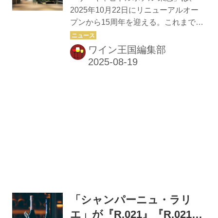
登の澄んだ海と山がはぐくむ食材、そ
2025年10月22日にリニューアルオー
して作り手たちの静かな情熱だ。震災
プンから15周年を迎える。これまで
から立ち上がろうとする農家や漁師の
「和の美」と「現代の快適性」が調和
想いを料理にのせ、2カ月間だけの贅
する空間で、多くのゲストに“和ら
ワイン王国編集部
沢なコースが完成した。能登牛の旨
ぎ”を届けてきたが、節目となる今年
味、脂の乗った鯖、み...
は、感謝の思いを込めた特別イベント
や限定商品、宿泊プランを用意 一夜限
りの美食ディナーイベントを開催 10月
17日（金）に、総料理長・曽我部俊典
氏監修によるディナーイベント「星に
願いを ～シェフの饗宴～」を開催。
和・洋・中の精鋭シェフが集い、20品
以上の特別メニューとソムリエ厳選ワ
インが奏でる一夜限りの饗宴を楽しめ
る。 ■日時： 2025年10月17日（金）
受付・開場18：00～／...
「シャンパーニュ・ラリ
エ」が『R.021』『R.021ロ