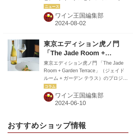
セッコ・スペリオーレ」来
カーナ「ラ・サラ・デル・トッリアー
ーレ（以下、DOCGプロセッコ）の生
日ディナー開催
ノ」メーカーズディナー開催！ 1981
産者が来日し、プレスディナーを開催
ワイン王国編集部
年に設立されたラ・サラ（現ラ・サ
した。 DOCGプロセッコは、コネリア
ラ・デル・トッリアーノ）は、キ...
ーノとヴァルドッビアーデネの丘陵地
で造られるスパークリングワインで、
東京エディション虎ノ門
DOCプロセッコに比べ、収量などがよ
り厳しく規定されている。柑橘類など
「The Jade Room +
の華やかなアロマ、細やかな泡立ちが
Garden Terrace」 「テロワ
東京エディション虎ノ門 「The Jade
特徴で、繊細な和食との相性も抜群
ール・日本」プロジェクト
Room + Garden Terrace」（ジェイド
だ。この日は「明治記念館」の懐石料
ルーム + ガーデン テラス）のプロジェ
にフォーカス！
理「花がすみ」の料理に合わせなが
クト、日本各地の食材を使用した料理
ら、5種類のDOCGプロセッコが供さ
と日本ワインのペアリングを提供する
ワイン王国編集部
れた。 『“ポンテ・ロッソ” コネリアー
「テロワール・日本」が人気を博して
ノ・ヴァルドッビアーデネ・プロセッ
いる。 第１弾の「テロワール・余市」
コ...
は2023年6月1日～7月31日、第2弾
「テロワール・宮城」は3月27日～5月
おすすめショップ情報
26日に行われ、いずれも人気を博し