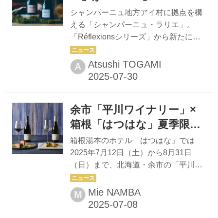
ゼ』のお披露目パーティ＠
シャンパーニュ地方アイ村に拠点を構
「ESPRIT C. KEI GINZA」
える「シャンパーニュ・ラリエ」。
「Réflexionsシリーズ」から新たに
を開催
『R.021』『R.021 ロゼ』を発売する
にあたり、最高醸造責任者ドミニク・
Atsushi TOGAMI
A
ドゥマルヴィル氏が来日。東京・銀座
の「ESPRIT C. KEI GINZA」で、ロー
ンチパーティーを開催した。 フラン
余市「平川ワイナリー」×
ス・シャンパーニュ地方でグラン・ク
リュ（特級畑）に格付けされているア
箱根「はつはな」夏季限定
イ村。この地で1906年に創業、119年
プランで体感する、余市ワ
箱根湯本のホテル「はつはな」では
を超える老舗メゾンが「シャンパーニ
インとモダン懐石のマリア
2025年7月12日（土）から8月31日
ュ・ラリエ」である。今回来日した最
（日）まで、北海道・余市の「平川ワ
ージュ
高醸造責任者ドミニク・ドゥマルヴィ
イナリー」のワインが楽しめる宿泊プ
ル氏は、5年前に現職に就任。 今回発
ランを実施。これに先立ち、7月11日
Mie NAMBA
M
売となったシグネチャーシャンパーニ
（金）にはワイナリーの代表である平
ュ「Ré...
川敦雄氏を招いた特別イベントも行わ