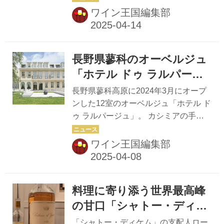
て4月15日（火）～17日
た白ワイン「オストレア・テール・
催！ 同イベントでは世界20カ国・地域
ワイン王国編集部
ド・ヨイチ」が味わえる。 3回目とな
（木）の3日間、開催! ワ
から160社以上が出展。今年はフラン
る今年のイベントは、体験プログラム
イン王国ブース出展！ ノ
ス、ドイツ、スペイン、ポルトガルに
がより充実。...
ンアルコールワイン52種が
加え、セルビア、ジョージア、南アフ
長野県蓼科のオーベルジュ
リカ、ニューヨークのパビリオンが新
試飲できる「ProWein
規で参加します。ほかにも中国ワイン
「ホテル ドゥ ラルパージ
Zero ワイン王国セレクシ
やメキシコなど話題の産地や未輸入ワ
ュ」にて ヴィンテージワ
ョン」も！！
長野県蓼科高原に2024年3月にオープ
インも多数！ 「ワイン王国」はメディ
インと美食のイベントを開
ンした12室のオーベルジュ「ホテル ド
アパートナーとして参加し、
ゥ ラルパージュ」。 カシミアの手触
催。『シャトー・ペトリュ
「ProWine Zero」での「ワイン王国ノ
りの上質な日常を提供する、フランス
ス 1976年』ほか計7アイテ
ンアルセレクション」や、「ワイン王
邸宅のようなホテルだ。2025年6月14
ワイン王国編集部
国」ブースでのセミナーやラベルの人
ムのワインペアリング
日（土）に、ホテルにあるフレンチレ
気投票「ラベルアワード2...
ストラン「ル・ジャルダン」にて、至
福のヴィンテージワインと総料理長星
料理に寄り添う世界最高峰
野辰哉渾身のフランス料理が楽しめる
ディナーイベントが開催される。 ワイ
の甘口「シャトー・ディケ
ンはシャンパーニュからデザートワイ
ム」の新たな魅力とは？
「シャトー・ディケム」の支配人ロー