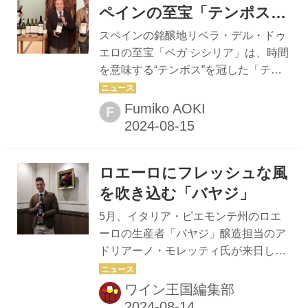
ソムリエ×鉄板焼なにわ コラボレーシ
ペインの至宝「テンポス
ョンディナー」開催！ このディナーイ
ベガ シシリア」
スペインの銘醸地リベラ・デル・ドゥ
ベントは、今年4月に開業30周年を迎
エロの至宝「ベガ シシリア」は、時間
えたリーガロイヤルホテル広島が、こ
を意味する“テンポス”を冠した「テン
れまで支え続けてくれたお客さまに特
ポス ベガ シシリア」が正式名称だ。
別なひとときを過ごしていただきたい
時を重ね、創業から１６０年目の２０
Fumiko AOKI
F
という思いで企画した。 7月に33階
２４年、ゼネラルマネジャーのアルベ
「レストラン シャンボー...
ルト・アルバレス氏と、アジア輸出担
当のセサル･ロマン氏が来日し、アニ
ロエーロにフレッシュな風
バーサリーディナーを開催した。海外
での祝賀会は日本と英国の2カ国のみ
を吹き込む「バヤジ」
だ。 “唯一／ウニコ”という名のプレミ
5月、イタリア・ピエモンテ州のロエ
アムワイン １８６４年に設立された
ーロの生産者「バヤジ」醸造担当のア
「ベガ シシリア」は、ボルドーでワイ
ドリアーノ・モレッティ氏が来日し、
ン造りを学んだエロイ･レカンダが興
「リストランテ アクアパッツァ」（東
したワイナリーで、その世界屈指とう
京・青山）でメーカーズランチを開催
ワイン王国編集部
たわれるプレミアムワイン『ウニコ』
した。果実味豊かでフレッシュなバヤ