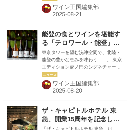
れるハーブやスパイスのシーズニング
ン』。そして『ミシュランガイド東
ワイン王国編集部
をすり込んだ肉、熟成肉、さらにステ
京』で7年連続一つ星を獲得してい
ーキに付けるバーベキューソースもあ
る、東京・赤坂「乃木坂しん」の料理
る。 「多彩な肉を...
長・石田伸二氏が手掛ける旬の和食。
能登の食とワインを堪能す
両者が織りなすペアリングの魅力をひ
も解く。** 「ビターな風味の泡、シャ
る「テロワール・能登」開
ープな酸がありつつも旨味や甘味を感
催中 — The Jade Room +
東京タワーを望む洗練空間で、北陸・
じる。複雑でしっかりとしたシャンパ
Garden Terrace（東京エデ
能登の豊かな恵みを味わう——。 東京
ーニュですね」 「乃木坂しん」オーナ
エディション虎ノ門のシグネチャーレ
ィション虎ノ門） —
ー・ソムリエの飛田泰秀氏は、『ラン
ストラン「The Jade Room + Garden
ソン ブラック クリエイション258』の
Terrace」では現在、日本各地の食材と
ワイン王国編集部
味わいをこう表現する。合わせたのは
ワインをめぐる人気シリーズ「テロワ
三品。「炙り鰯と夏野菜の三杯酢のか
ール・日本」の第四弾として、能登地
き氷」...
方をテーマにした特別コース「テロワ
ザ・キャピトルホテル 東
ール・能登」を開催している。 シェ
フ・ド・キュイジーヌのリチャード・
急、開業15周年を記念した
マクレラン氏が心を奪われたのは、能
特別企画を展開
「ザ・キャピトルホテル 東急」は、