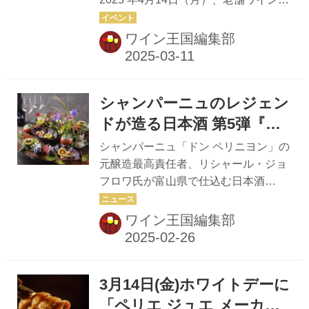
2025年4月14日（月）開催
ーカー「ドメーヌ・シャンソン」のエ
クスポートディレクター ヴァンサン・
ワイン王国編集部
ワレス氏と、正統派フランス料理の名
店「レストラン アピシウス」のエグゼ
クティブソムリエ 情野博之氏を招き、
シャンパーニュのレジェン
心華やぐフランス料理と厳選ワインの
ペアリングを楽しむドメーヌ・シャン
ドが造る日本酒 第5弾『ア
ソン ワインメーカーズディナー「シャ
ッサンブラージュ 5』がリ
シャンパーニュ「ドン ペリニヨン」の
ンソン・ナイト」が開催される。 この
リース
元醸造最高責任者、リシャール・ジョ
ディナーイベントでは「レストラン シ
フロワ氏が富山県で仕込む日本酒
ャンボール」シェフ春田義彦(はるた
「IWA5」。その最新作『アッサンブラ
よしひこ)氏による特別ディナーコース
ージュ 5』がリリースされるにあた
ワイン王国編集部
と、ソムリエ情野博之氏が料理に合わ
り、京都・嵐山の「京都吉兆 嵐山本
せてペアリングした「ドメ...
店」でお披露目会が催された。 「IWA
5」はリシャール氏が長年培ってきた
3月14日(金)ホワイトデーに
シャンパーニュ造りの技法をサケ造り
の世界に取り入れた革新的な日本酒
「ペリエ ジュエ メーカー